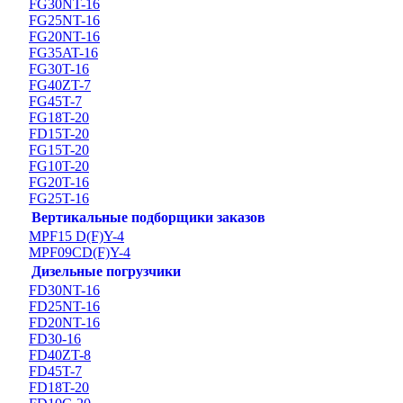
FG30NT-16
FG25NT-16
FG20NT-16
FG35AT-16
FG30T-16
FG40ZT-7
FG45T-7
FG18T-20
FD15T-20
FG15T-20
FG10T-20
FG20T-16
FG25T-16
Вертикальные подборщики заказов
MPF15 D(F)Y-4
MPF09CD(F)Y-4
Дизельные погрузчики
FD30NT-16
FD25NT-16
FD20NT-16
FD30-16
FD40ZT-8
FD45T-7
FD18T-20