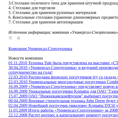
3.Стеллажи полочного типа для хранения штучной продук
4. Стеллажи для торговли
5. Cтеллажи для хранения рулонных материалов
6. Консольные стеллажи (хранение длинномерных предмето
7. Стеллажи для хранения автопокрышек
Источник информации: компания «Универсал-Спецтехника»
Компания Универсал-Спецтехника
Новости компании
01.11.2010 Техника Yale была представлена на выставке «С
30.04.2010 «Универсал-Спецтехника» и ведущий производи
сотрудничество на года!
22.03.2010 Распродажа японских погрузчиков б/у со склад
22.03.2010 Универсальные многоходовые погрузчики Combili
16.09.2009 «Универсал-Спецтехника» представляет новую 
16.09.2009 Уникальные погрузчики Komatsu для ОАО "Газ
15.07.2009 ОАО "Нижнекамскнефтехим" выбирает погрузч
09.04.2009 Впервые строительная техника John Deere будет 
02.04.2009 Новейший погрузчик-тяжеловес Komatsu DX50 у
11.03.2009 Итоги работы «Универсал-Спецтехники» за 2008
22.12.2008 Растет интерес к капитальному ремонту погрузо