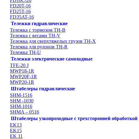
FD10C-20
FD20T-16
FD25T-16
FD35AT-16
Тележки гидравлические
Тележка с тормозом TH-B
Тележка с весами TH-V
Тележка для сверхтяжелых грузов TH-X
Тележка для рулонов TH-R
Тележка TH-U
Тележки электрические самоходные
TFE-20 J
MWP18-1R
MWP20F-1R
MWP20-1R
Штабелеры гидравлические
SHM-1516
SHM -1030
SHM-1016
SHMA – 0516
Штабелеры узкопроходные с трехсторонней обработкой
EK13
EK15
EK 11