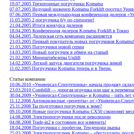
19.07.2005 Трехопорные погрузчики Komatsu
07.07.2005 Ведущий инженер Komatsu Forklift посетил Унив
07.06.2005 Первая международная конференция дилеров «
11.05.2005 2 погрузчика б/у по спеццене!
21.04.2005 Итоги конкурса дилеров
18.04.2005 Конференция дилеров Komatsu Forklift в Токио
04.04.2005 Дилерская сеть компании расширяется
23.03.2005 Первый покупатель новых погрузчиков Komatsu
21.03.2005 Погрузчики новой серии
14.03.2005 Новый погрузчик в обмен на старый
21.02.2005 Миништабелеры Unilift
14.02.2005 Легкий запуск двигателя погрузчика зимой
11.02.2005 Погрузчики Komatsu теперь и в Твери.
Статьи компании
10.06.2010 «Универсал-Спецтехника» начала продажу склад
23.03.2010 Combilift — дорогая игрушка или шаг к перемен
30.04.2009 «Универсал-Спецтехника» и Komatsu – пять лет
11.12.2008 Антикризисные «рецепты» от «Универсал-Спец
25.11.2008 Ты подготовил погрузчик к зиме?
09.10.2008 Новые погрузчики Komatsu CX50 сэкономят мес
14.08.2008 Электропогрузчики после революции
04.08.2008 Trade-in2 в состоянии все изменить!
18.04.2008 Погрузчики с пробегом. Тенденции рынка
25.03.2008 Электропогрузчик Komatsu – «бестселлер» росс