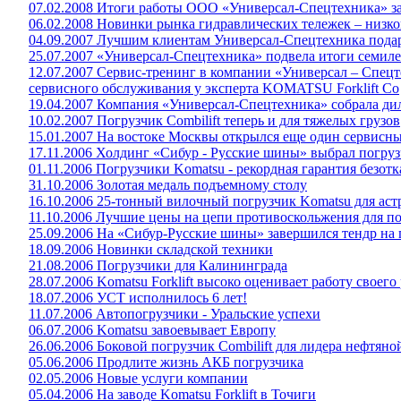
07.02.2008 Итоги работы ООО «Универсал-Спецтехника» за
06.02.2008 Новинки рынка гидравлических тележек – низ
04.09.2007 Лучшим клиентам Универсал-Спецтехника пода
25.07.2007 «Универсал-Спецтехника» подвела итоги семил
12.07.2007 Сервис-тренинг в компании «Универсал – Спец
сервисного обслуживания у эксперта KOMATSU Forklift Co
19.04.2007 Компания «Универсал-Спецтехника» собрала дил
10.02.2007 Погрузчик Combilift теперь и для тяжелых грузов
15.01.2007 На востоке Москвы открылся еще один сервисн
17.11.2006 Холдинг «Сибур - Русские шины» выбрал погру
01.11.2006 Погрузчики Komatsu - рекордная гарантия безот
31.10.2006 Золотая медаль подъемному столу
16.10.2006 25-тонный вилочный погрузчик Komatsu для аст
11.10.2006 Лучшие цены на цепи противоскольжения для п
25.09.2006 На «Сибур-Русские шины» завершился тендр на 
18.09.2006 Новинки складской техники
21.08.2006 Погрузчики для Калининграда
28.07.2006 Komatsu Forklift высоко оценивает работу своего
18.07.2006 УСТ исполнилось 6 лет!
11.07.2006 Автопогрузчики - Уральские успехи
06.07.2006 Komatsu завоевывает Европу
26.06.2006 Боковой погрузчик Combilift для лидера нефтя
05.06.2006 Продлите жизнь АКБ погрузчика
02.05.2006 Новые услуги компании
05.04.2006 На заводе Komatsu Forklift в Точиги