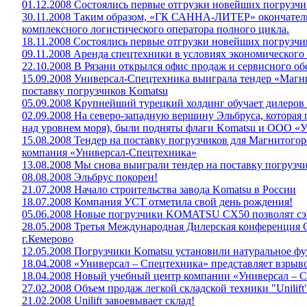
01.12.2008 Состоялись первые отгрузки новейших погрузч
30.11.2008 Таким образом, «ГК САННА-ЛИТЕР» окончател
комплексного логистического оператора полного цикла.
18.11.2008 Состоялись первые отгрузки новейших погрузч
09.11.2008 Аренда спецтехники в условиях экономического
22.10.2008 В Рязани открылся офис продаж и сервисного о
15.09.2008 Универсал-Спецтехника выиграла тендер «Магн
поставку погрузчиков Komatsu
05.09.2008 Крупнейший турецкий холдинг обучает дилеро
02.09.2008 На северо-западную вершину Эльбруса, которая
над уровнем моря), были подняты флаги Komatsu и ООО «
15.08.2008 Тендер на поставку погрузчиков для Магнитого
компания «Универсал-Спецтехника»
13.08.2008 Мы снова выиграли тендер на поставку погрузч
08.08.2008 Эльбрус покорен!
21.07.2008 Начало строительства завода Komatsu в России
18.07.2008 Компания УСТ отметила свой день рождения!
05.06.2008 Новые погрузчики KOMATSU СХ50 позволят сэк
28.05.2008 Третья Международная Дилерская конференция 
г.Кемерово
12.05.2008 Погрузчики Komatsu установили натуральное ф
18.04.2008 «Универсал – Спецтехника» представляет взр
18.04.2008 Новый учебный центр компании «Универсал – С
27.02.2008 Объем продаж легкой складской техники "Unilift"
21.02.2008 Unilift завоевывает склад!