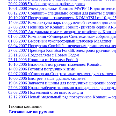
20.02.2008 Чтобы погрузчик работал долго
10.01.2008 Электротележки Komatsu MWPF-1R для интенси
06.12.2007 Combilift – специально создан для работы с дли
19.10.2007 Погрузчики – тяжеловесы KOMATSU от 10 до 25 
14.09.2007 Комплектуем парк погрузочной техники для скла
27.08.2007 Новинка от Komatsu Forklift - ричтрак серии AR50-
20.06.2007 Актуальная тема: самоходные штабелеры Komats
01.05.2007 Компания «Универсал-Спецтехника» собрала дил
01.05.2007 Высотный узкопроходный штабелер Magaziner
08.04.2007 Погрузчик Combilift – перевозим длинномеры ле
27.02.2007 Премьера Komatsu Forklift: электропогрузчики 
25.11.2006 Поздравляем с Новым Годом!
25.11.2006 Новинки от Komatsu Forklift
16.10.2006 Вилочный погрузчик-тяжеловес Komatsu
14.09.2006 Готовим погрузчик к зиме
02.07.2006 «Универсал-Спецтехника» рекомендует смазоч
10.06.2006 Быстрее, выше, дальше, сильнее!
19.04.2006 Запчасти и шины для погрузчика: широкий ассо
27.03.2006 Кран-штабелер: экономия площади склада, средс
03.03.2006 Подъемный стол вместо лифта
12.12.2005 Новый модельный ряд погрузчиков Komatsu – сер
Техника компании
Бензиновые погрузчики