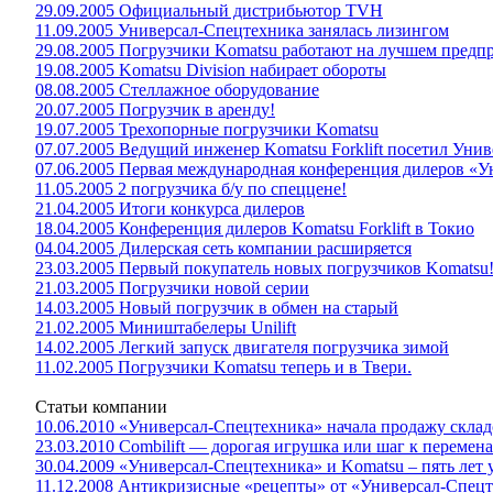
29.09.2005 Официальный дистрибьютор TVH
11.09.2005 Универсал-Спецтехника занялась лизингом
29.08.2005 Погрузчики Komatsu работают на лучшем предп
19.08.2005 Komatsu Division набирает обороты
08.08.2005 Стеллажное оборудование
20.07.2005 Погрузчик в аренду!
19.07.2005 Трехопорные погрузчики Komatsu
07.07.2005 Ведущий инженер Komatsu Forklift посетил Унив
07.06.2005 Первая международная конференция дилеров «
11.05.2005 2 погрузчика б/у по спеццене!
21.04.2005 Итоги конкурса дилеров
18.04.2005 Конференция дилеров Komatsu Forklift в Токио
04.04.2005 Дилерская сеть компании расширяется
23.03.2005 Первый покупатель новых погрузчиков Komatsu
21.03.2005 Погрузчики новой серии
14.03.2005 Новый погрузчик в обмен на старый
21.02.2005 Миништабелеры Unilift
14.02.2005 Легкий запуск двигателя погрузчика зимой
11.02.2005 Погрузчики Komatsu теперь и в Твери.
Статьи компании
10.06.2010 «Универсал-Спецтехника» начала продажу склад
23.03.2010 Combilift — дорогая игрушка или шаг к перемен
30.04.2009 «Универсал-Спецтехника» и Komatsu – пять лет
11.12.2008 Антикризисные «рецепты» от «Универсал-Спец