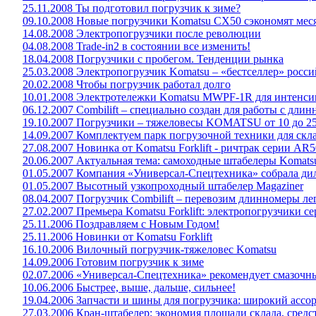
25.11.2008 Ты подготовил погрузчик к зиме?
09.10.2008 Новые погрузчики Komatsu CX50 сэкономят мес
14.08.2008 Электропогрузчики после революции
04.08.2008 Trade-in2 в состоянии все изменить!
18.04.2008 Погрузчики с пробегом. Тенденции рынка
25.03.2008 Электропогрузчик Komatsu – «бестселлер» росс
20.02.2008 Чтобы погрузчик работал долго
10.01.2008 Электротележки Komatsu MWPF-1R для интенси
06.12.2007 Combilift – специально создан для работы с дли
19.10.2007 Погрузчики – тяжеловесы KOMATSU от 10 до 25 
14.09.2007 Комплектуем парк погрузочной техники для скла
27.08.2007 Новинка от Komatsu Forklift - ричтрак серии AR50-
20.06.2007 Актуальная тема: самоходные штабелеры Komats
01.05.2007 Компания «Универсал-Спецтехника» собрала дил
01.05.2007 Высотный узкопроходный штабелер Magaziner
08.04.2007 Погрузчик Combilift – перевозим длинномеры ле
27.02.2007 Премьера Komatsu Forklift: электропогрузчики 
25.11.2006 Поздравляем с Новым Годом!
25.11.2006 Новинки от Komatsu Forklift
16.10.2006 Вилочный погрузчик-тяжеловес Komatsu
14.09.2006 Готовим погрузчик к зиме
02.07.2006 «Универсал-Спецтехника» рекомендует смазоч
10.06.2006 Быстрее, выше, дальше, сильнее!
19.04.2006 Запчасти и шины для погрузчика: широкий ассо
27.03.2006 Кран-штабелер: экономия площади склада, средс