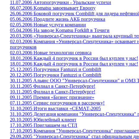
11.07.2006 Автопогрузчики - Уральские успехи
06.07.2006 Komatsu завоевывает Европу
26.06.2006 Боковой погрузчик Combilift для лидера нефтя
05.06.2006 Продлите жизнь АКБ погрузчика
02.05.2006 Новые услуги компании
05.04.2006 На заводе Komatsu Forklift в Точиги
20.03.2006 «Универсал-Спецтехника» выиграла крупный те
02.03.2006 Компания «Универсал-Спецтехника» осваивает 
погрузчиков
02.03.2006 Новые технологии сервиса
18.01.2006 Каждый 4 погрузчик в России был куплен у нас!
18.01.2006 Каждый 4 погрузчик в России был куплен у нас!
25.12.2005 Погрузчики Fantuzzi и Combilift
20.12.2005 Погрузчики Fantuzzi и Combilift
30.11.2005 Альянс ООО "Универсал-Спецтехники" и ОМЗ Т
10.11.2005 Филиал в Санкт-Петербурге!
10.11.2005 Филиал в Санкт-Петербурге!
09.11.2005 Премия «Бизнес признание»
07.11.2005 Сервис погрузчиков в рассрочку!
31.10.2005 Итоги выставки «СЕМАТ-2005
31.10.2005 Делегация компании "Универсал-Спецтехника"
20.10.2005 Юбилейный клиент
17.10.2005 Приглашаем на СТЛ
17.10.2005 Компания "Универсал-Спецтехника" приглашает
29.09.2005 "Универсал-Спецтехника" стал официальным 