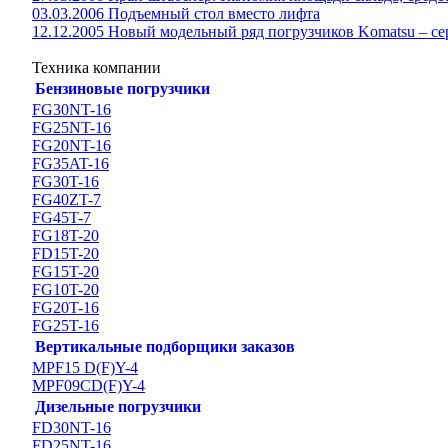
03.03.2006 Подъемный стол вместо лифта
12.12.2005 Новый модельный ряд погрузчиков Komatsu – сер
Техника компании
Бензиновые погрузчики
FG30NT-16
FG25NT-16
FG20NT-16
FG35AT-16
FG30T-16
FG40ZT-7
FG45T-7
FG18T-20
FD15T-20
FG15T-20
FG10T-20
FG20T-16
FG25T-16
Вертикальные подборщики заказов
MPF15 D(F)Y-4
MPF09CD(F)Y-4
Дизельные погрузчики
FD30NT-16
FD25NT-16