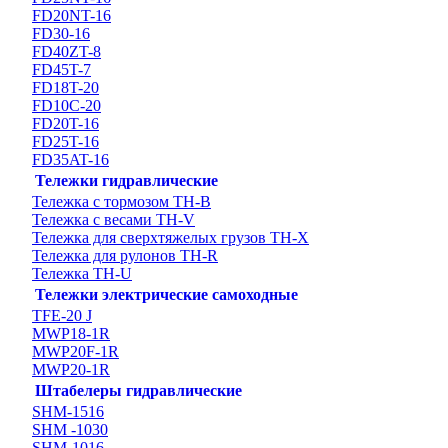
FD20NT-16
FD30-16
FD40ZT-8
FD45T-7
FD18T-20
FD10C-20
FD20T-16
FD25T-16
FD35AT-16
Тележки гидравлические
Тележка с тормозом TH-B
Тележка с весами TH-V
Тележка для сверхтяжелых грузов TH-X
Тележка для рулонов TH-R
Тележка TH-U
Тележки электрические самоходные
TFE-20 J
MWP18-1R
MWP20F-1R
MWP20-1R
Штабелеры гидравлические
SHM-1516
SHM -1030
SHM-1016