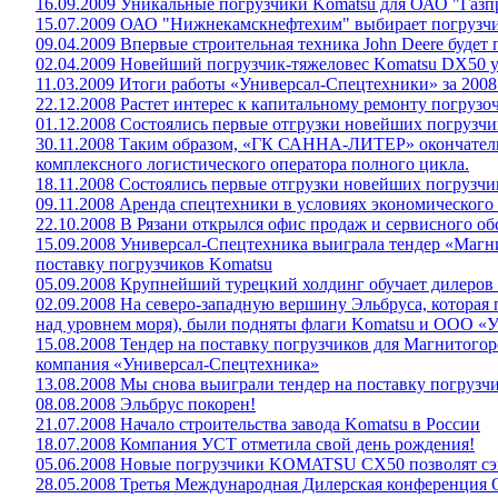
16.09.2009 Уникальные погрузчики Komatsu для ОАО "Газ
15.07.2009 ОАО "Нижнекамскнефтехим" выбирает погрузч
09.04.2009 Впервые строительная техника John Deere будет 
02.04.2009 Новейший погрузчик-тяжеловес Komatsu DX50 у
11.03.2009 Итоги работы «Универсал-Спецтехники» за 2008
22.12.2008 Растет интерес к капитальному ремонту погрузо
01.12.2008 Состоялись первые отгрузки новейших погрузч
30.11.2008 Таким образом, «ГК САННА-ЛИТЕР» окончател
комплексного логистического оператора полного цикла.
18.11.2008 Состоялись первые отгрузки новейших погрузч
09.11.2008 Аренда спецтехники в условиях экономического
22.10.2008 В Рязани открылся офис продаж и сервисного о
15.09.2008 Универсал-Спецтехника выиграла тендер «Магн
поставку погрузчиков Komatsu
05.09.2008 Крупнейший турецкий холдинг обучает дилеро
02.09.2008 На северо-западную вершину Эльбруса, которая
над уровнем моря), были подняты флаги Komatsu и ООО «
15.08.2008 Тендер на поставку погрузчиков для Магнитого
компания «Универсал-Спецтехника»
13.08.2008 Мы снова выиграли тендер на поставку погрузч
08.08.2008 Эльбрус покорен!
21.07.2008 Начало строительства завода Komatsu в России
18.07.2008 Компания УСТ отметила свой день рождения!
05.06.2008 Новые погрузчики KOMATSU СХ50 позволят сэк
28.05.2008 Третья Международная Дилерская конференция 