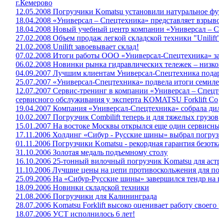
г.Кемерово
12.05.2008 Погрузчики Komatsu установили натуральное ф
18.04.2008 «Универсал – Спецтехника» представляет взр
18.04.2008 Новый учебный центр компании «Универсал – С
27.02.2008 Объем продаж легкой складской техники "Unilift"
21.02.2008 Unilift завоевывает склад!
07.02.2008 Итоги работы ООО «Универсал-Спецтехника» за
06.02.2008 Новинки рынка гидравлических тележек – низ
04.09.2007 Лучшим клиентам Универсал-Спецтехника пода
25.07.2007 «Универсал-Спецтехника» подвела итоги семил
12.07.2007 Сервис-тренинг в компании «Универсал – Спец
сервисного обслуживания у эксперта KOMATSU Forklift Co
19.04.2007 Компания «Универсал-Спецтехника» собрала дил
10.02.2007 Погрузчик Combilift теперь и для тяжелых грузов
15.01.2007 На востоке Москвы открылся еще один сервисн
17.11.2006 Холдинг «Сибур - Русские шины» выбрал погру
01.11.2006 Погрузчики Komatsu - рекордная гарантия безот
31.10.2006 Золотая медаль подъемному столу
16.10.2006 25-тонный вилочный погрузчик Komatsu для аст
11.10.2006 Лучшие цены на цепи противоскольжения для п
25.09.2006 На «Сибур-Русские шины» завершился тендр на 
18.09.2006 Новинки складской техники
21.08.2006 Погрузчики для Калининграда
28.07.2006 Komatsu Forklift высоко оценивает работу своего
18.07.2006 УСТ исполнилось 6 лет!