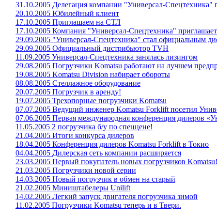
31.10.2005 Делегация компании "Универсал-Спецтехника"
20.10.2005 Юбилейный клиент
17.10.2005 Приглашаем на СТЛ
17.10.2005 Компания "Универсал-Спецтехника" приглашает
29.09.2005 "Универсал-Спецтехника" стал официальным 
29.09.2005 Официальный дистрибьютор TVH
11.09.2005 Универсал-Спецтехника занялась лизингом
29.08.2005 Погрузчики Komatsu работают на лучшем предп
19.08.2005 Komatsu Division набирает обороты
08.08.2005 Стеллажное оборудование
20.07.2005 Погрузчик в аренду!
19.07.2005 Трехопорные погрузчики Komatsu
07.07.2005 Ведущий инженер Komatsu Forklift посетил Унив
07.06.2005 Первая международная конференция дилеров «
11.05.2005 2 погрузчика б/у по спеццене!
21.04.2005 Итоги конкурса дилеров
18.04.2005 Конференция дилеров Komatsu Forklift в Токио
04.04.2005 Дилерская сеть компании расширяется
23.03.2005 Первый покупатель новых погрузчиков Komatsu
21.03.2005 Погрузчики новой серии
14.03.2005 Новый погрузчик в обмен на старый
21.02.2005 Миништабелеры Unilift
14.02.2005 Легкий запуск двигателя погрузчика зимой
11.02.2005 Погрузчики Komatsu теперь и в Твери.