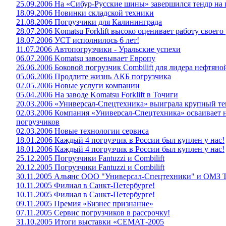
25.09.2006 На «Сибур-Русские шины» завершился тендр на 
18.09.2006 Новинки складской техники
21.08.2006 Погрузчики для Калининграда
28.07.2006 Komatsu Forklift высоко оценивает работу своего
18.07.2006 УСТ исполнилось 6 лет!
11.07.2006 Автопогрузчики - Уральские успехи
06.07.2006 Komatsu завоевывает Европу
26.06.2006 Боковой погрузчик Combilift для лидера нефтя
05.06.2006 Продлите жизнь АКБ погрузчика
02.05.2006 Новые услуги компании
05.04.2006 На заводе Komatsu Forklift в Точиги
20.03.2006 «Универсал-Спецтехника» выиграла крупный те
02.03.2006 Компания «Универсал-Спецтехника» осваивает 
погрузчиков
02.03.2006 Новые технологии сервиса
18.01.2006 Каждый 4 погрузчик в России был куплен у нас!
18.01.2006 Каждый 4 погрузчик в России был куплен у нас!
25.12.2005 Погрузчики Fantuzzi и Combilift
20.12.2005 Погрузчики Fantuzzi и Combilift
30.11.2005 Альянс ООО "Универсал-Спецтехники" и ОМЗ Т
10.11.2005 Филиал в Санкт-Петербурге!
10.11.2005 Филиал в Санкт-Петербурге!
09.11.2005 Премия «Бизнес признание»
07.11.2005 Сервис погрузчиков в рассрочку!
31.10.2005 Итоги выставки «СЕМАТ-2005