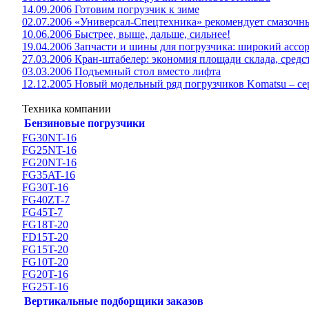
14.09.2006 Готовим погрузчик к зиме
02.07.2006 «Универсал-Спецтехника» рекомендует смазоч
10.06.2006 Быстрее, выше, дальше, сильнее!
19.04.2006 Запчасти и шины для погрузчика: широкий ассо
27.03.2006 Кран-штабелер: экономия площади склада, средс
03.03.2006 Подъемный стол вместо лифта
12.12.2005 Новый модельный ряд погрузчиков Komatsu – сер
Техника компании
Бензиновые погрузчики
FG30NT-16
FG25NT-16
FG20NT-16
FG35AT-16
FG30T-16
FG40ZT-7
FG45T-7
FG18T-20
FD15T-20
FG15T-20
FG10T-20
FG20T-16
FG25T-16
Вертикальные подборщики заказов