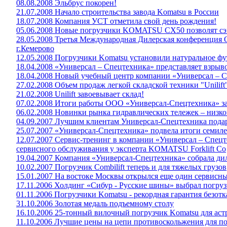
08.08.2008 Эльбрус покорен!
21.07.2008 Начало строительства завода Komatsu в России
18.07.2008 Компания УСТ отметила свой день рождения!
05.06.2008 Новые погрузчики KOMATSU СХ50 позволят сэк
28.05.2008 Третья Международная Дилерская конференция 
г.Кемерово
12.05.2008 Погрузчики Komatsu установили натуральное ф
18.04.2008 «Универсал – Спецтехника» представляет взр
18.04.2008 Новый учебный центр компании «Универсал – С
27.02.2008 Объем продаж легкой складской техники "Unilift"
21.02.2008 Unilift завоевывает склад!
07.02.2008 Итоги работы ООО «Универсал-Спецтехника» за
06.02.2008 Новинки рынка гидравлических тележек – низ
04.09.2007 Лучшим клиентам Универсал-Спецтехника пода
25.07.2007 «Универсал-Спецтехника» подвела итоги семил
12.07.2007 Сервис-тренинг в компании «Универсал – Спец
сервисного обслуживания у эксперта KOMATSU Forklift Co
19.04.2007 Компания «Универсал-Спецтехника» собрала дил
10.02.2007 Погрузчик Combilift теперь и для тяжелых грузов
15.01.2007 На востоке Москвы открылся еще один сервисн
17.11.2006 Холдинг «Сибур - Русские шины» выбрал погру
01.11.2006 Погрузчики Komatsu - рекордная гарантия безот
31.10.2006 Золотая медаль подъемному столу
16.10.2006 25-тонный вилочный погрузчик Komatsu для аст
11.10.2006 Лучшие цены на цепи противоскольжения для п