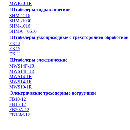
MWP20-1R
Штабелеры гидравлические
SHM-1516
SHM -1030
SHM-1016
SHMA – 0516
Штабелеры узкопроходные с трехсторонней обработкой
EK13
EK15
EK 11
Штабелеры электрические
MWS14F-1R
MWS14F-1R
MWS14-1R
MWS14-1R
MWS10-1R
Электрические трехопорные погрузчики
FB10-12
FB15-12
FB20А-12
FB18M-12