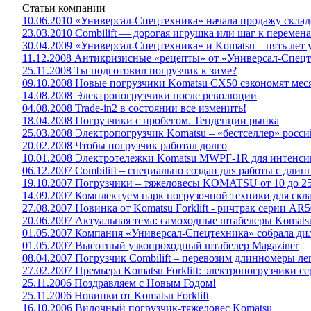
Статьи компании
10.06.2010 «Универсал-Спецтехника» начала продажу склад
23.03.2010 Combilift — дорогая игрушка или шаг к перемен
30.04.2009 «Универсал-Спецтехника» и Komatsu – пять лет
11.12.2008 Антикризисные «рецепты» от «Универсал-Спец
25.11.2008 Ты подготовил погрузчик к зиме?
09.10.2008 Новые погрузчики Komatsu CX50 сэкономят мес
14.08.2008 Электропогрузчики после революции
04.08.2008 Trade-in2 в состоянии все изменить!
18.04.2008 Погрузчики с пробегом. Тенденции рынка
25.03.2008 Электропогрузчик Komatsu – «бестселлер» росс
20.02.2008 Чтобы погрузчик работал долго
10.01.2008 Электротележки Komatsu MWPF-1R для интенси
06.12.2007 Combilift – специально создан для работы с дли
19.10.2007 Погрузчики – тяжеловесы KOMATSU от 10 до 25 
14.09.2007 Комплектуем парк погрузочной техники для скла
27.08.2007 Новинка от Komatsu Forklift - ричтрак серии AR50-
20.06.2007 Актуальная тема: самоходные штабелеры Komats
01.05.2007 Компания «Универсал-Спецтехника» собрала дил
01.05.2007 Высотный узкопроходный штабелер Magaziner
08.04.2007 Погрузчик Combilift – перевозим длинномеры ле
27.02.2007 Премьера Komatsu Forklift: электропогрузчики 
25.11.2006 Поздравляем с Новым Годом!
25.11.2006 Новинки от Komatsu Forklift
16.10.2006 Вилочный погрузчик-тяжеловес Komatsu