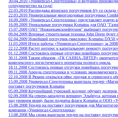
30.04.2010 «Универсал-Спецтехника» и ведущий производи
сотрудничество на года!
22.03.2010 Распродажа японских погрузчиков б/у со склад
22.03.2010 Универсальные многоходовые погрузчики Combili
16.09.2009 «Универсал-Спецтехника» представляет новую 
16.09.2009 Уникальные погрузчики Komatsu для ОАО "Газ
15.07.2009 ОАО "Нижнекамскнефтехим" выбирает погрузч
09.04.2009 Впервые строительная техника John Deere будет 
02.04.2009 Новейший погрузчик-тяжеловес Komatsu DX50 у
11.03.2009 Итоги работы «Универсал-Спецтехники» за 2008
22.12.2008 Растет интерес к капитальному ремонту погрузо
01.12.2008 Состоялись первые отгрузки новейших погрузч
30.11.2008 Таким образом, «ГК САННА-ЛИТЕР» окончател
комплексного логистического оператора полного цикла.
18.11.2008 Состоялись первые отгрузки новейших погрузч
09.11.2008 Аренда спецтехники в условиях экономического
22.10.2008 В Рязани открылся офис продаж и сервисного о
15.09.2008 Универсал-Спецтехника выиграла тендер «Магн
поставку погрузчиков Komatsu
05.09.2008 Крупнейший турецкий холдинг обучает дилеро
02.09.2008 На северо-западную вершину Эльбруса, которая
над уровнем моря), были подняты флаги Komatsu и ООО «
15.08.2008 Тендер на поставку погрузчиков для Магнитого
компания «Универсал-Спецтехника»
13.08.2008 Мы снова выиграли тендер на поставку погрузч