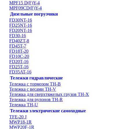
MPF15 D(F)Y-4
MPF09CD(F)Y-4
Дизельные погрузчики
FD30NT-16
FD25NT-16
FD20NT-16
FD30-16
FD40ZT-8
FD45T-7
FD18T-20
FD10C-20
FD20T-16
FD25T-16
FD35AT-16
Тележки гидравлические
Тележка с тормозом TH-B
Тележка с весами TH-V
Тележка для сверхтяжелых грузов TH-X
Тележка для рулонов TH-R
Тележка TH-U
Тележки электрические самоходные
TFE-20 J
MWP18-1R
MWP20F-1R