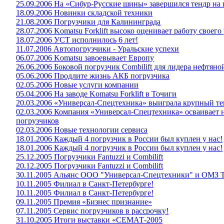
25.09.2006 На «Сибур-Русские шины» завершился тендр на 
18.09.2006 Новинки складской техники
21.08.2006 Погрузчики для Калининграда
28.07.2006 Komatsu Forklift высоко оценивает работу своего
18.07.2006 УСТ исполнилось 6 лет!
11.07.2006 Автопогрузчики - Уральские успехи
06.07.2006 Komatsu завоевывает Европу
26.06.2006 Боковой погрузчик Combilift для лидера нефтя
05.06.2006 Продлите жизнь АКБ погрузчика
02.05.2006 Новые услуги компании
05.04.2006 На заводе Komatsu Forklift в Точиги
20.03.2006 «Универсал-Спецтехника» выиграла крупный те
02.03.2006 Компания «Универсал-Спецтехника» осваивает 
погрузчиков
02.03.2006 Новые технологии сервиса
18.01.2006 Каждый 4 погрузчик в России был куплен у нас!
18.01.2006 Каждый 4 погрузчик в России был куплен у нас!
25.12.2005 Погрузчики Fantuzzi и Combilift
20.12.2005 Погрузчики Fantuzzi и Combilift
30.11.2005 Альянс ООО "Универсал-Спецтехники" и ОМЗ Т
10.11.2005 Филиал в Санкт-Петербурге!
10.11.2005 Филиал в Санкт-Петербурге!
09.11.2005 Премия «Бизнес признание»
07.11.2005 Сервис погрузчиков в рассрочку!
31.10.2005 Итоги выставки «СЕМАТ-2005