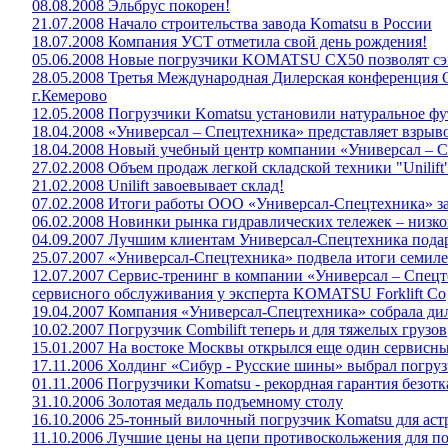
08.08.2008 Эльбрус покорен!
21.07.2008 Начало строительства завода Komatsu в России
18.07.2008 Компания УСТ отметила свой день рождения!
05.06.2008 Новые погрузчики KOMATSU СХ50 позволят сэк
28.05.2008 Третья Международная Дилерская конференция 
г.Кемерово
12.05.2008 Погрузчики Komatsu установили натуральное ф
18.04.2008 «Универсал – Спецтехника» представляет взр
18.04.2008 Новый учебный центр компании «Универсал – С
27.02.2008 Объем продаж легкой складской техники "Unilift"
21.02.2008 Unilift завоевывает склад!
07.02.2008 Итоги работы ООО «Универсал-Спецтехника» за
06.02.2008 Новинки рынка гидравлических тележек – низ
04.09.2007 Лучшим клиентам Универсал-Спецтехника пода
25.07.2007 «Универсал-Спецтехника» подвела итоги семил
12.07.2007 Сервис-тренинг в компании «Универсал – Спец
сервисного обслуживания у эксперта KOMATSU Forklift Co
19.04.2007 Компания «Универсал-Спецтехника» собрала дил
10.02.2007 Погрузчик Combilift теперь и для тяжелых грузов
15.01.2007 На востоке Москвы открылся еще один сервисн
17.11.2006 Холдинг «Сибур - Русские шины» выбрал погру
01.11.2006 Погрузчики Komatsu - рекордная гарантия безот
31.10.2006 Золотая медаль подъемному столу
16.10.2006 25-тонный вилочный погрузчик Komatsu для аст
11.10.2006 Лучшие цены на цепи противоскольжения для п