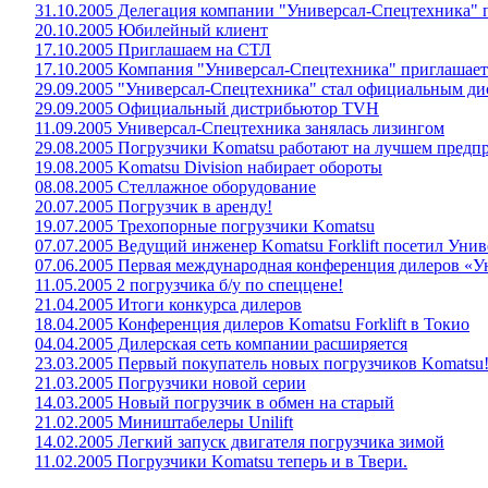
31.10.2005 Делегация компании "Универсал-Спецтехника"
20.10.2005 Юбилейный клиент
17.10.2005 Приглашаем на СТЛ
17.10.2005 Компания "Универсал-Спецтехника" приглашает
29.09.2005 "Универсал-Спецтехника" стал официальным 
29.09.2005 Официальный дистрибьютор TVH
11.09.2005 Универсал-Спецтехника занялась лизингом
29.08.2005 Погрузчики Komatsu работают на лучшем предп
19.08.2005 Komatsu Division набирает обороты
08.08.2005 Стеллажное оборудование
20.07.2005 Погрузчик в аренду!
19.07.2005 Трехопорные погрузчики Komatsu
07.07.2005 Ведущий инженер Komatsu Forklift посетил Унив
07.06.2005 Первая международная конференция дилеров «
11.05.2005 2 погрузчика б/у по спеццене!
21.04.2005 Итоги конкурса дилеров
18.04.2005 Конференция дилеров Komatsu Forklift в Токио
04.04.2005 Дилерская сеть компании расширяется
23.03.2005 Первый покупатель новых погрузчиков Komatsu
21.03.2005 Погрузчики новой серии
14.03.2005 Новый погрузчик в обмен на старый
21.02.2005 Миништабелеры Unilift
14.02.2005 Легкий запуск двигателя погрузчика зимой
11.02.2005 Погрузчики Komatsu теперь и в Твери.