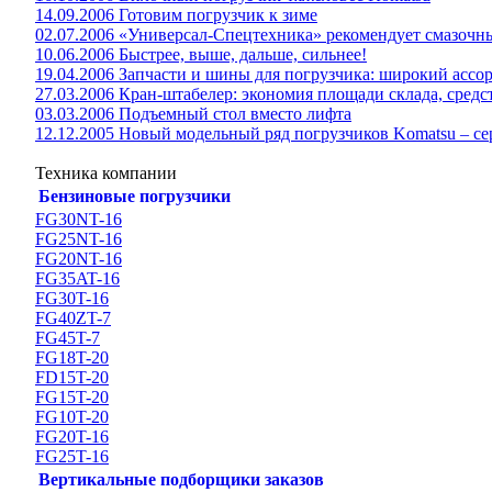
14.09.2006 Готовим погрузчик к зиме
02.07.2006 «Универсал-Спецтехника» рекомендует смазоч
10.06.2006 Быстрее, выше, дальше, сильнее!
19.04.2006 Запчасти и шины для погрузчика: широкий ассо
27.03.2006 Кран-штабелер: экономия площади склада, средс
03.03.2006 Подъемный стол вместо лифта
12.12.2005 Новый модельный ряд погрузчиков Komatsu – сер
Техника компании
Бензиновые погрузчики
FG30NT-16
FG25NT-16
FG20NT-16
FG35AT-16
FG30T-16
FG40ZT-7
FG45T-7
FG18T-20
FD15T-20
FG15T-20
FG10T-20
FG20T-16
FG25T-16
Вертикальные подборщики заказов