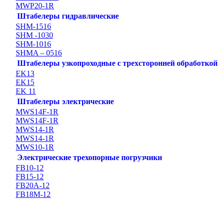
MWP20-1R
Штабелеры гидравлические
SHM-1516
SHM -1030
SHM-1016
SHMA – 0516
Штабелеры узкопроходные с трехсторонней обработкой
EK13
EK15
EK 11
Штабелеры электрические
MWS14F-1R
MWS14F-1R
MWS14-1R
MWS14-1R
MWS10-1R
Электрические трехопорные погрузчики
FB10-12
FB15-12
FB20А-12
FB18M-12