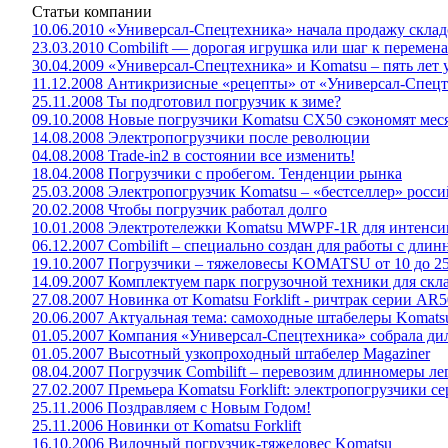
Статьи компании
10.06.2010 «Универсал-Спецтехника» начала продажу склад
23.03.2010 Combilift — дорогая игрушка или шаг к перемен
30.04.2009 «Универсал-Спецтехника» и Komatsu – пять лет
11.12.2008 Антикризисные «рецепты» от «Универсал-Спец
25.11.2008 Ты подготовил погрузчик к зиме?
09.10.2008 Новые погрузчики Komatsu CX50 сэкономят мес
14.08.2008 Электропогрузчики после революции
04.08.2008 Trade-in2 в состоянии все изменить!
18.04.2008 Погрузчики с пробегом. Тенденции рынка
25.03.2008 Электропогрузчик Komatsu – «бестселлер» росс
20.02.2008 Чтобы погрузчик работал долго
10.01.2008 Электротележки Komatsu MWPF-1R для интенси
06.12.2007 Combilift – специально создан для работы с дли
19.10.2007 Погрузчики – тяжеловесы KOMATSU от 10 до 25 
14.09.2007 Комплектуем парк погрузочной техники для скла
27.08.2007 Новинка от Komatsu Forklift - ричтрак серии AR50-
20.06.2007 Актуальная тема: самоходные штабелеры Komats
01.05.2007 Компания «Универсал-Спецтехника» собрала дил
01.05.2007 Высотный узкопроходный штабелер Magaziner
08.04.2007 Погрузчик Combilift – перевозим длинномеры ле
27.02.2007 Премьера Komatsu Forklift: электропогрузчики 
25.11.2006 Поздравляем с Новым Годом!
25.11.2006 Новинки от Komatsu Forklift
16.10.2006 Вилочный погрузчик-тяжеловес Komatsu