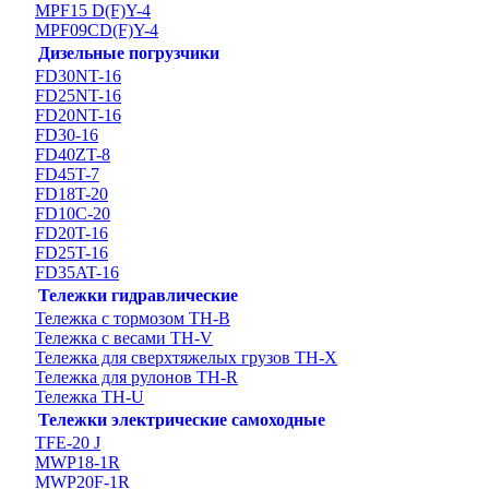
MPF15 D(F)Y-4
MPF09CD(F)Y-4
Дизельные погрузчики
FD30NT-16
FD25NT-16
FD20NT-16
FD30-16
FD40ZT-8
FD45T-7
FD18T-20
FD10C-20
FD20T-16
FD25T-16
FD35AT-16
Тележки гидравлические
Тележка с тормозом TH-B
Тележка с весами TH-V
Тележка для сверхтяжелых грузов TH-X
Тележка для рулонов TH-R
Тележка TH-U
Тележки электрические самоходные
TFE-20 J
MWP18-1R
MWP20F-1R