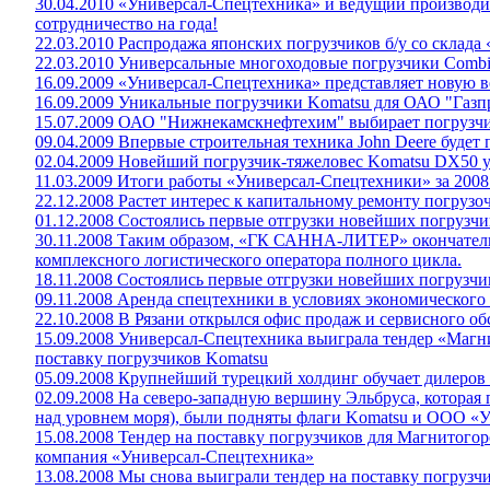
30.04.2010 «Универсал-Спецтехника» и ведущий производи
сотрудничество на года!
22.03.2010 Распродажа японских погрузчиков б/у со склад
22.03.2010 Универсальные многоходовые погрузчики Combili
16.09.2009 «Универсал-Спецтехника» представляет новую 
16.09.2009 Уникальные погрузчики Komatsu для ОАО "Газ
15.07.2009 ОАО "Нижнекамскнефтехим" выбирает погрузч
09.04.2009 Впервые строительная техника John Deere будет 
02.04.2009 Новейший погрузчик-тяжеловес Komatsu DX50 у
11.03.2009 Итоги работы «Универсал-Спецтехники» за 2008
22.12.2008 Растет интерес к капитальному ремонту погрузо
01.12.2008 Состоялись первые отгрузки новейших погрузч
30.11.2008 Таким образом, «ГК САННА-ЛИТЕР» окончател
комплексного логистического оператора полного цикла.
18.11.2008 Состоялись первые отгрузки новейших погрузч
09.11.2008 Аренда спецтехники в условиях экономического
22.10.2008 В Рязани открылся офис продаж и сервисного о
15.09.2008 Универсал-Спецтехника выиграла тендер «Магн
поставку погрузчиков Komatsu
05.09.2008 Крупнейший турецкий холдинг обучает дилеро
02.09.2008 На северо-западную вершину Эльбруса, которая
над уровнем моря), были подняты флаги Komatsu и ООО «
15.08.2008 Тендер на поставку погрузчиков для Магнитого
компания «Универсал-Спецтехника»
13.08.2008 Мы снова выиграли тендер на поставку погрузч