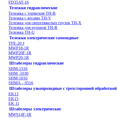
FD35AT-16
Тележки гидравлические
Тележка с тормозом TH-B
Тележка с весами TH-V
Тележка для сверхтяжелых грузов TH-X
Тележка для рулонов TH-R
Тележка TH-U
Тележки электрические самоходные
TFE-20 J
MWP18-1R
MWP20F-1R
MWP20-1R
Штабелеры гидравлические
SHM-1516
SHM -1030
SHM-1016
SHMA – 0516
Штабелеры узкопроходные с трехсторонней обработкой
EK13
EK15
EK 11
Штабелеры электрические
MWS14F-1R