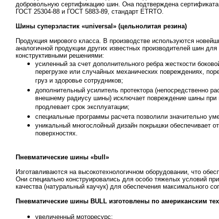
добровольную сертификацию шин. Она подтверждена сертификата
ГОСТ 25304-88 и ГОСТ 5883-89, стандарт ETRTO.
Шины суперэластик «universal» (цельнолитая резина)
Продукция мирового класса. В производстве используются новейш
аналогичной продукции других известных производителей шин для 
конструктивными решениями:
усиленный за счет дополнительного ребра жесткости боково
перегрузке или случайных механических повреждениях, поре
груз и здоровье сотрудников;
дополнительный усилитель протектора (непосредственно ра
внешнему радиусу шины) исключает повреждение шины при на
продлевает срок эксплуатации;
специальные программы расчета позволили значительно уме
уникальный многослойный дизайн покрышки обеспечивает от
поверхностях.
Пневматические шины «bull»
Изготавливаются на высокотехнологичном оборудовании, что обесп
Они специально конструировались для особо тяжелых условий пр
качества (натуральный каучук) для обеспечения максимального со
Пневматические шины BULL изготовлены по американским те
увеличенный моторесурс;