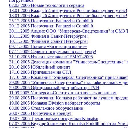
погрузчиков
02.03.2006 Новые технологии сервиса
18.01.2006 Каждый 4 погрузчик в России был куплен у нас!
18.01.2006 Каждый 4 погрузчик в России был куплен у нас!
25.12.2005 Погрузчики Fantuzzi и Combilift
20.12.2005 Погрузчики Fantuzzi и Combilift
30.11.2005 Альянс ООО "Универсал-Спецтехники" и ОМЗ Т
10.11.2005 Филиал в Санкт-Петербурге!
10.11.2005 Филиал в Санкт-Петербурге!
09.11.2005 Премия «Бизнес признание»
07.11.2005 Сервис погрузчиков в рассрочку!
31.10.2005 Итоги выставки «СЕМАТ-2005
31.10.2005 Делегация компании "Универсал-Спецтехника"
20.10.2005 Юбилейный клиент
17.10.2005 Приглашаем на СТЛ
17.10.2005 Компания "Универсал-Спецтехника" приглашает
29.09.2005 "Универсал-Спецтехника" стал официальным 
29.09.2005 Официальный дистрибьютор TVH
11.09.2005 Универсал-Спецтехника занялась лизингом
29.08.2005 Погрузчики Komatsu работают на лучшем предп
19.08.2005 Komatsu Division набирает обороты
08.08.2005 Стеллажное оборудование
20.07.2005 Погрузчик в аренду!
19.07.2005 Трехопорные погрузчики Komatsu
07.07.2005 Ведущий инженер Komatsu Forklift посетил Унив