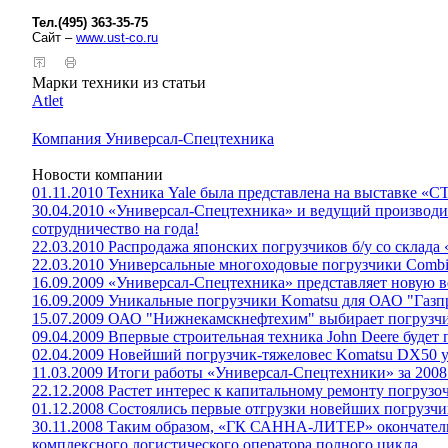
Тел.(495) 363-35-75
Сайт –
www
.
ust
-
co
.
ru
Марки техники из статьи
Atlet
Компания Универсал-Спецтехника
Новости компании
01.11.2010 Техника Yale была представлена на выставке «С
30.04.2010 «Универсал-Спецтехника» и ведущий производи
сотрудничество на года!
22.03.2010 Распродажа японских погрузчиков б/у со склад
22.03.2010 Универсальные многоходовые погрузчики Combili
16.09.2009 «Универсал-Спецтехника» представляет новую 
16.09.2009 Уникальные погрузчики Komatsu для ОАО "Газ
15.07.2009 ОАО "Нижнекамскнефтехим" выбирает погрузч
09.04.2009 Впервые строительная техника John Deere будет 
02.04.2009 Новейший погрузчик-тяжеловес Komatsu DX50 у
11.03.2009 Итоги работы «Универсал-Спецтехники» за 2008
22.12.2008 Растет интерес к капитальному ремонту погрузо
01.12.2008 Состоялись первые отгрузки новейших погрузч
30.11.2008 Таким образом, «ГК САННА-ЛИТЕР» окончател
комплексного логистического оператора полного цикла.