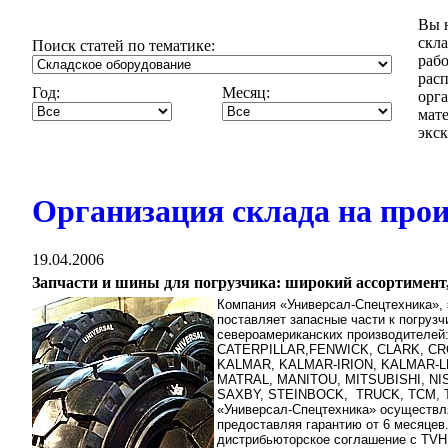
Вы н
скл
Поиск статей по тематике:
рабо
расп
Год:
Месяц:
орга
мат
экск
Организация склада на прои
19.04.2006
Запчасти и шины для погрузчика: широкий ассортимент
Компания «Универсал-Спецтехника», э
поставляет запасные части к погрузч
североамериканских производител
CATERPILLAR,FENWICK, CLARK, C
KALMAR, KALMAR-IRION, KALMAR-L
MATRAL, MANITOU, MITSUBISHI, NI
SAXBY, STEINBOCK,
TRUCK, TCM, 
«Универсал-Спецтехника» осуществля
предоставляя гарантию от 6 месяцев
дистрибьюторское соглашение с TVH F