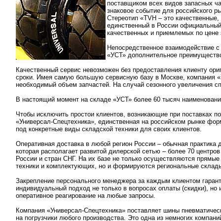
поставщиком всех видов запасных ча
знаковое событие для российского р
Стереотип «TVH – это качественные,
единственный в России официальный
качественных и приемлемых по цене 
Непосредственное взаимодействие с
«УСТ» дополнительное преимущество –
Качественный сервис невозможен без предоставления клиенту ори
сроки. Имея самую большую сервисную базу в Москве, компания «
необходимый объем запчастей. На случай сезонного увеличения сп
В настоящий момент на складе «УСТ» более 60 тысяч наименований
Чтобы исключить простои клиентов, возникающие при поставках по
«Универсал-Спецтехника», единственная на российском рынке фо
под конкретные виды складской техники для своих клиентов.
Оперативная доставка в любой регион России – обычная практика 
которая располагает развитой дилерской сетью – более 70 центров
России и стран СНГ. На их базе не только осуществляются прямые
техники и комплектующих, но и формируются региональные склады
Закрепление персонального менеджера за каждым клиентом гаран
индивидуальный подход не только в вопросах оплаты (скидки), но 
оперативное реагирование на любые запросы.
Компания «Универсал-Спецтехника» поставляет шины пневматичес
на погрузчики любого производства. Это одна из немногих компан