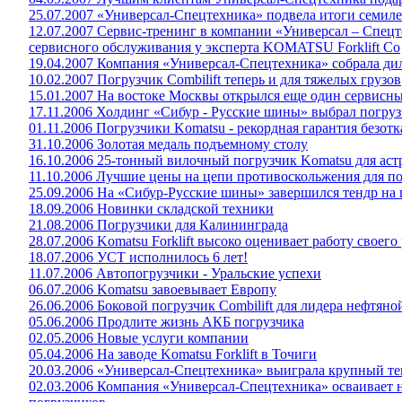
25.07.2007 «Универсал-Спецтехника» подвела итоги семил
12.07.2007 Сервис-тренинг в компании «Универсал – Спец
сервисного обслуживания у эксперта KOMATSU Forklift Co
19.04.2007 Компания «Универсал-Спецтехника» собрала дил
10.02.2007 Погрузчик Combilift теперь и для тяжелых грузов
15.01.2007 На востоке Москвы открылся еще один сервисн
17.11.2006 Холдинг «Сибур - Русские шины» выбрал погру
01.11.2006 Погрузчики Komatsu - рекордная гарантия безот
31.10.2006 Золотая медаль подъемному столу
16.10.2006 25-тонный вилочный погрузчик Komatsu для аст
11.10.2006 Лучшие цены на цепи противоскольжения для п
25.09.2006 На «Сибур-Русские шины» завершился тендр на 
18.09.2006 Новинки складской техники
21.08.2006 Погрузчики для Калининграда
28.07.2006 Komatsu Forklift высоко оценивает работу своего
18.07.2006 УСТ исполнилось 6 лет!
11.07.2006 Автопогрузчики - Уральские успехи
06.07.2006 Komatsu завоевывает Европу
26.06.2006 Боковой погрузчик Combilift для лидера нефтя
05.06.2006 Продлите жизнь АКБ погрузчика
02.05.2006 Новые услуги компании
05.04.2006 На заводе Komatsu Forklift в Точиги
20.03.2006 «Универсал-Спецтехника» выиграла крупный те
02.03.2006 Компания «Универсал-Спецтехника» осваивает 