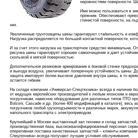
неровностями поверхности. Ш
Ими можно пользоваться в зим
прежним. Обеспечивают прево
глинистой поверхности, на льд
них.
Увеличенные грунтозацепы шины гарантируют стабильность и комф
Нагрузка распределяется по большой контактной поверхности, кот
И за счет этого нагрузка на транспортное средство минимальна. 
рисунка шины гарантирует хорошее самоочищение и дает устойчив
скользкой и мягкой поверхностью.
Дополнительное резиновое армирование в боковой стенке предохр
и выхода воздуха, увеличивает поперечную устойчивость шины. Д
защита имитирует более высокое давление внутри шины, в то врем
остается гибким.
На складе компании «Универсал-Спецтехника» всегда в наличии бо
от ведущих европейских производителей к любым японским и евр
погрузчикам, навесное оборудование для различных типов ПТО про
Bolzoni, Cascade и др. (более 400 модификаций в каталоге), весь 
погрузчиков любой грузоподъемности и различных марок, аккумуля
напольного транспорта с электроприводом.
Крупнейший в Москве выставочный зал техники и склад запчастей
производственная база, высококвалифицированный персонал серви
оперативная поставка качественных запчастей – клиенты компании
Спецтехника» всегда получают лучшие условия обслуживания.