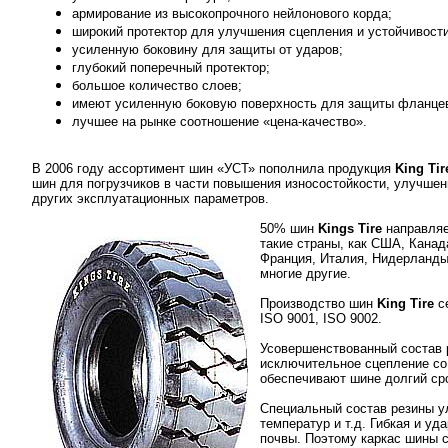
армирование из высокопрочного нейлонового корда;
широкий протектор для улучшения сцепления и устойчивости
усиленную боковину для защиты от ударов;
глубокий поперечный протектор;
большое количество слоев;
имеют усиленную боковую поверхность для защиты фланцев
лучшее на рынке соотношение «цена-качество».
В 2006 году ассортимент шин «УСТ» пополнила продукция
King Tir
шин для погрузчиков в части повышения износостойкости, улучшен
других эксплуатационных параметров.
50% шин
Kings Tire
направляе
такие страны, как США, Канад
Франция, Италия, Нидерланды,
многие другие.
Производство шин
King Tire
се
ISO 9001, ISO 9002.
Усовершенствованный состав 
исключительное сцепление со
обеспечивают шине долгий ср
Специальный состав резины у
температур и т.д. Гибкая и уд
почвы. Поэтому каркас шины с