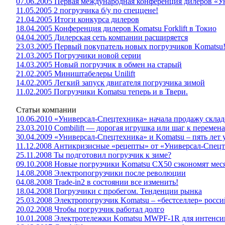
07.06.2005 Первая международная конференция дилеров «
11.05.2005 2 погрузчика б/у по спеццене!
21.04.2005 Итоги конкурса дилеров
18.04.2005 Конференция дилеров Komatsu Forklift в Токио
04.04.2005 Дилерская сеть компании расширяется
23.03.2005 Первый покупатель новых погрузчиков Komatsu
21.03.2005 Погрузчики новой серии
14.03.2005 Новый погрузчик в обмен на старый
21.02.2005 Миништабелеры Unilift
14.02.2005 Легкий запуск двигателя погрузчика зимой
11.02.2005 Погрузчики Komatsu теперь и в Твери.
Статьи компании
10.06.2010 «Универсал-Спецтехника» начала продажу склад
23.03.2010 Combilift — дорогая игрушка или шаг к перемен
30.04.2009 «Универсал-Спецтехника» и Komatsu – пять лет
11.12.2008 Антикризисные «рецепты» от «Универсал-Спец
25.11.2008 Ты подготовил погрузчик к зиме?
09.10.2008 Новые погрузчики Komatsu CX50 сэкономят мес
14.08.2008 Электропогрузчики после революции
04.08.2008 Trade-in2 в состоянии все изменить!
18.04.2008 Погрузчики с пробегом. Тенденции рынка
25.03.2008 Электропогрузчик Komatsu – «бестселлер» росс
20.02.2008 Чтобы погрузчик работал долго
10.01.2008 Электротележки Komatsu MWPF-1R для интенси