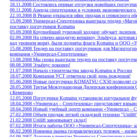
18.11.2008 Состоялись первые отгрузки новейших погрузч
09.11.2008 Аренда спецтехники в условиях экономического
22.10.2008 В Рязани открылся офис продаж и сервисного о
15.09.2008 Универсал-Спецтехника выиграла тендер «Магн
поставку погрузчиков Komatsu
05.09.2008 Крупнейший турецкий холдинг обучает дилеро
02.09.2008 На северо-западную вершину Эльбруса, которая
над уровнем моря), были подняты флаги Komatsu и ООО «
15.08.2008 Тендер на поставку погрузчиков для Магнитого
компания «Универсал-Спецтехника»
13.08.2008 Мы снова выиграли тендер на поставку погрузч
08.08.2008 Эльбрус покорен!
21.07.2008 Начало строительства завода Komatsu в России
18.07.2008 Компания УСТ отметила свой день рождения!
05.06.2008 Новые погрузчики KOMATSU СХ50 позволят сэк
28.05.2008 Третья Международная Дилерская конференция 
г.Кемерово
12.05.2008 Погрузчики Komatsu установили натуральное ф
18.04.2008 «Универсал – Спецтехника» представляет взр
18.04.2008 Новый учебный центр компании «Универсал – С
27.02.2008 Объем продаж легкой складской техники "Unilift"
21.02.2008 Unilift завоевывает склад!
07.02.2008 Итоги работы ООО «Универсал-Спецтехника» за
06.02.2008 Новинки рынка гидравлических тележек – низ
04.09.2007 Лучшим клиентам Универсал-Спецтехника пода