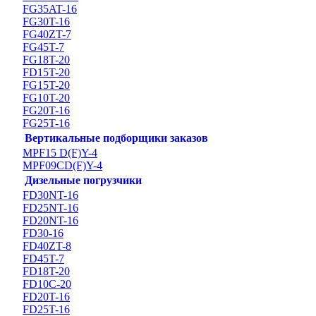
FG35AT-16
FG30T-16
FG40ZT-7
FG45T-7
FG18T-20
FD15T-20
FG15T-20
FG10T-20
FG20T-16
FG25T-16
Вертикальные подборщики заказов
MPF15 D(F)Y-4
MPF09CD(F)Y-4
Дизельные погрузчики
FD30NT-16
FD25NT-16
FD20NT-16
FD30-16
FD40ZT-8
FD45T-7
FD18T-20
FD10C-20
FD20T-16
FD25T-16