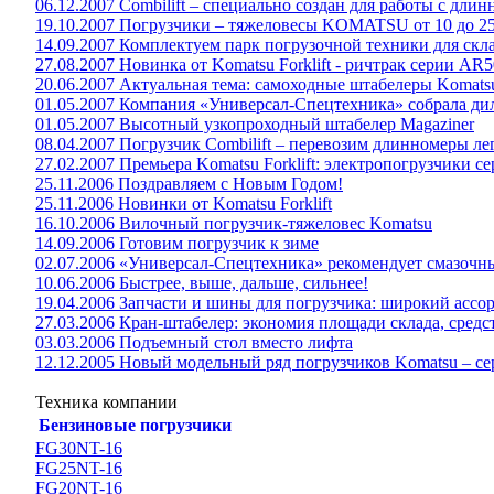
06.12.2007 Combilift – специально создан для работы с дли
19.10.2007 Погрузчики – тяжеловесы KOMATSU от 10 до 25 
14.09.2007 Комплектуем парк погрузочной техники для скла
27.08.2007 Новинка от Komatsu Forklift - ричтрак серии AR50-
20.06.2007 Актуальная тема: самоходные штабелеры Komats
01.05.2007 Компания «Универсал-Спецтехника» собрала дил
01.05.2007 Высотный узкопроходный штабелер Magaziner
08.04.2007 Погрузчик Combilift – перевозим длинномеры ле
27.02.2007 Премьера Komatsu Forklift: электропогрузчики 
25.11.2006 Поздравляем с Новым Годом!
25.11.2006 Новинки от Komatsu Forklift
16.10.2006 Вилочный погрузчик-тяжеловес Komatsu
14.09.2006 Готовим погрузчик к зиме
02.07.2006 «Универсал-Спецтехника» рекомендует смазоч
10.06.2006 Быстрее, выше, дальше, сильнее!
19.04.2006 Запчасти и шины для погрузчика: широкий ассо
27.03.2006 Кран-штабелер: экономия площади склада, средс
03.03.2006 Подъемный стол вместо лифта
12.12.2005 Новый модельный ряд погрузчиков Komatsu – сер
Техника компании
Бензиновые погрузчики
FG30NT-16
FG25NT-16
FG20NT-16