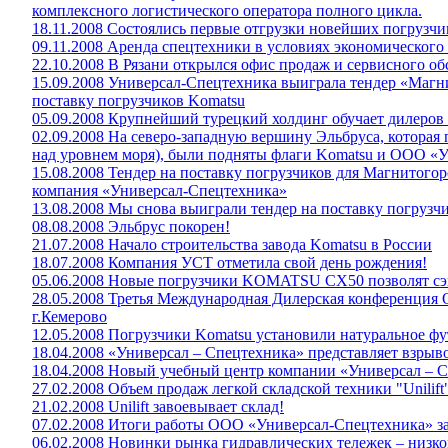
комплексного логистического оператора полного цикла.
18.11.2008 Состоялись первые отгрузки новейших погрузч
09.11.2008 Аренда спецтехники в условиях экономического
22.10.2008 В Рязани открылся офис продаж и сервисного о
15.09.2008 Универсал-Спецтехника выиграла тендер «Магн
поставку погрузчиков Komatsu
05.09.2008 Крупнейший турецкий холдинг обучает дилеро
02.09.2008 На северо-западную вершину Эльбруса, которая
над уровнем моря), были подняты флаги Komatsu и ООО «
15.08.2008 Тендер на поставку погрузчиков для Магнитого
компания «Универсал-Спецтехника»
13.08.2008 Мы снова выиграли тендер на поставку погрузч
08.08.2008 Эльбрус покорен!
21.07.2008 Начало строительства завода Komatsu в России
18.07.2008 Компания УСТ отметила свой день рождения!
05.06.2008 Новые погрузчики KOMATSU СХ50 позволят сэк
28.05.2008 Третья Международная Дилерская конференция 
г.Кемерово
12.05.2008 Погрузчики Komatsu установили натуральное ф
18.04.2008 «Универсал – Спецтехника» представляет взр
18.04.2008 Новый учебный центр компании «Универсал – С
27.02.2008 Объем продаж легкой складской техники "Unilift"
21.02.2008 Unilift завоевывает склад!
07.02.2008 Итоги работы ООО «Универсал-Спецтехника» за
06.02.2008 Новинки рынка гидравлических тележек – низ