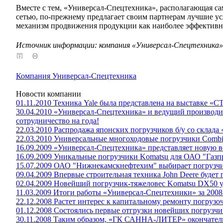
Вместе с тем, «Универсал-Спецтехника», располагающая са
сетью, по-прежнему предлагает своим партнерам лучшие ус
механизм продвижения продукции как наиболее эффектив
Источник информации: компания «Универсал-Спецтехника»
Компания Универсал-Спецтехника
Новости компании
01.11.2010 Техника Yale была представлена на выставке «С
30.04.2010 «Универсал-Спецтехника» и ведущий производи
сотрудничество на года!
22.03.2010 Распродажа японских погрузчиков б/у со склад
22.03.2010 Универсальные многоходовые погрузчики Combili
16.09.2009 «Универсал-Спецтехника» представляет новую 
16.09.2009 Уникальные погрузчики Komatsu для ОАО "Газ
15.07.2009 ОАО "Нижнекамскнефтехим" выбирает погрузч
09.04.2009 Впервые строительная техника John Deere будет 
02.04.2009 Новейший погрузчик-тяжеловес Komatsu DX50 у
11.03.2009 Итоги работы «Универсал-Спецтехники» за 2008
22.12.2008 Растет интерес к капитальному ремонту погрузо
01.12.2008 Состоялись первые отгрузки новейших погрузч
30.11.2008 Таким образом, «ГК САННА-ЛИТЕР» окончател