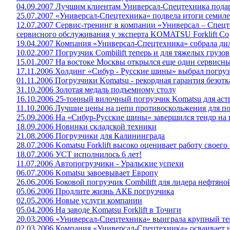
04.09.2007 Лучшим клиентам Универсал-Спецтехника пода
25.07.2007 «Универсал-Спецтехника» подвела итоги семил
12.07.2007 Сервис-тренинг в компании «Универсал – Спец
сервисного обслуживания у эксперта KOMATSU Forklift Co
19.04.2007 Компания «Универсал-Спецтехника» собрала дил
10.02.2007 Погрузчик Combilift теперь и для тяжелых грузов
15.01.2007 На востоке Москвы открылся еще один сервисн
17.11.2006 Холдинг «Сибур - Русские шины» выбрал погру
01.11.2006 Погрузчики Komatsu - рекордная гарантия безот
31.10.2006 Золотая медаль подъемному столу
16.10.2006 25-тонный вилочный погрузчик Komatsu для аст
11.10.2006 Лучшие цены на цепи противоскольжения для п
25.09.2006 На «Сибур-Русские шины» завершился тендр на 
18.09.2006 Новинки складской техники
21.08.2006 Погрузчики для Калининграда
28.07.2006 Komatsu Forklift высоко оценивает работу своего
18.07.2006 УСТ исполнилось 6 лет!
11.07.2006 Автопогрузчики - Уральские успехи
06.07.2006 Komatsu завоевывает Европу
26.06.2006 Боковой погрузчик Combilift для лидера нефтя
05.06.2006 Продлите жизнь АКБ погрузчика
02.05.2006 Новые услуги компании
05.04.2006 На заводе Komatsu Forklift в Точиги
20.03.2006 «Универсал-Спецтехника» выиграла крупный те
02.03.2006 Компания «Универсал-Спецтехника» осваивает 