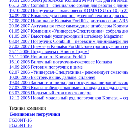
10.01.2008 Электротележки Komatsu MWPF-1R для интенси
06.12.2007 Combilift – специально создан для работы с дли
19.10.2007 Погрузчики – тяжеловесы KOMATSU от 10 до 25 
14.09.2007 Комплектуем парк погрузочной техники для скла
27.08.2007 Новинка от Komatsu Forklift - ричтрак серии AR50-
20.06.2007 Актуальная тема: самоходные штабелеры Komats
01.05.2007 Компания «Универсал-Спецтехника» собрала дил
01.05.2007 Высотный узкопроходный штабелер Magaziner
08.04.2007 Погрузчик Combilift – перевозим длинномеры ле
27.02.2007 Премьера Komatsu Forklift: электропогрузчики 
25.11.2006 Поздравляем с Новым Годом!
25.11.2006 Новинки от Komatsu Forklift
16.10.2006 Вилочный погрузчик-тяжеловес Komatsu
14.09.2006 Готовим погрузчик к зиме
02.07.2006 «Универсал-Спецтехника» рекомендует смазоч
10.06.2006 Быстрее, выше, дальше, сильнее!
19.04.2006 Запчасти и шины для погрузчика: широкий ассо
27.03.2006 Кран-штабелер: экономия площади склада, средс
03.03.2006 Подъемный стол вместо лифта
12.12.2005 Новый модельный ряд погрузчиков Komatsu – сер
Техника компании
Бензиновые погрузчики
FG30NT-16
FG25NT-16