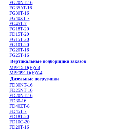
FG20NT-16
FG35AT-16
FG30T-16
FG40ZT-7
FG45T-7
FG18T-20
FD15T-20
FG15T-20
FG10T-20
FG20T-16
FG25T-16
Вертикальные подборщики заказов
MPF15 D(F)Y-4
MPF09CD(F)Y-4
Дизельные погрузчики
FD30NT-16
FD25NT-16
FD20NT-16
FD30-16
FD40ZT-8
FD45T-7
FD18T-20
FD10C-20
FD20T-16