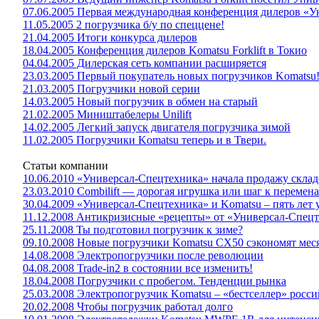
07.06.2005 Первая международная конференция дилеров «
11.05.2005 2 погрузчика б/у по спеццене!
21.04.2005 Итоги конкурса дилеров
18.04.2005 Конференция дилеров Komatsu Forklift в Токио
04.04.2005 Дилерская сеть компании расширяется
23.03.2005 Первый покупатель новых погрузчиков Komatsu
21.03.2005 Погрузчики новой серии
14.03.2005 Новый погрузчик в обмен на старый
21.02.2005 Миништабелеры Unilift
14.02.2005 Легкий запуск двигателя погрузчика зимой
11.02.2005 Погрузчики Komatsu теперь и в Твери.
Статьи компании
10.06.2010 «Универсал-Спецтехника» начала продажу склад
23.03.2010 Combilift — дорогая игрушка или шаг к перемен
30.04.2009 «Универсал-Спецтехника» и Komatsu – пять лет
11.12.2008 Антикризисные «рецепты» от «Универсал-Спец
25.11.2008 Ты подготовил погрузчик к зиме?
09.10.2008 Новые погрузчики Komatsu CX50 сэкономят мес
14.08.2008 Электропогрузчики после революции
04.08.2008 Trade-in2 в состоянии все изменить!
18.04.2008 Погрузчики с пробегом. Тенденции рынка
25.03.2008 Электропогрузчик Komatsu – «бестселлер» росс
20.02.2008 Чтобы погрузчик работал долго