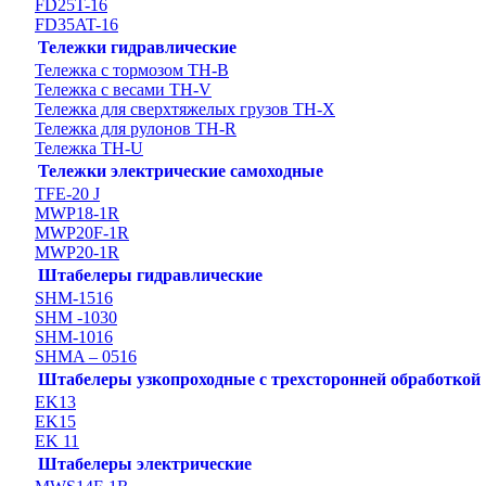
FD25T-16
FD35AT-16
Тележки гидравлические
Тележка с тормозом TH-B
Тележка с весами TH-V
Тележка для сверхтяжелых грузов TH-X
Тележка для рулонов TH-R
Тележка TH-U
Тележки электрические самоходные
TFE-20 J
MWP18-1R
MWP20F-1R
MWP20-1R
Штабелеры гидравлические
SHM-1516
SHM -1030
SHM-1016
SHMA – 0516
Штабелеры узкопроходные с трехсторонней обработкой
EK13
EK15
EK 11
Штабелеры электрические