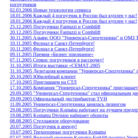
погрузчиков
02.03.2006 Новые технологии сервиса
18.01.2006 Каждый 4 погрузчик в России был куплен у нас!
18.01.2006 Каждый 4 погрузчик в России был куплен у нас!
25.12.2005 Погрузчики Fantuzzi и Combilift
20.12.2005 Погрузчики Fantuzzi и Combilift
30.11.2005 Альянс ООО "Универсал-Спецтехники" и ОМЗ Т
10.11.2005 Филиал в Санкт-Петербурге!
10.11.2005 Филиал в Санкт-Петербурге!
09.11.2005 Премия «Бизнес признание»
07.11.2005 Сервис погрузчиков в рассрочку!
31.10.2005 Итоги выставки «СЕМАТ-2005
31.10.2005 Делегация компании "Универсал-Спецтехника"
20.10.2005 Юбилейный клиент
17.10.2005 Приглашаем на СТЛ
17.10.2005 Компания "Универсал-Спецтехника" приглашает
29.09.2005 "Универсал-Спецтехника" стал официальным 
29.09.2005 Официальный дистрибьютор TVH
11.09.2005 Универсал-Спецтехника занялась лизингом
29.08.2005 Погрузчики Komatsu работают на лучшем предп
19.08.2005 Komatsu Division набирает обороты
08.08.2005 Стеллажное оборудование
20.07.2005 Погрузчик в аренду!
19.07.2005 Трехопорные погрузчики Komatsu
07.07.2005 Ведущий инженер Komatsu Forklift посетил Унив