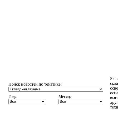
Skl
скла
Поиск новостей по тематике:
осв
осн
Год:
Месяц:
выст
дру
техн