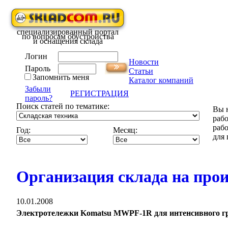
специализированный портал
по вопросам обустройства
и оснащения склада
Логин
Новости
Пароль
Статьи
Запомнить меня
Каталог компаний
Забыли
РЕГИСТРАЦИЯ
пароль?
Поиск статей по тематике:
Вы н
рабо
рабо
Год:
Месяц:
для 
Организация склада на прои
10.01.2008
Электротележки Komatsu MWPF-1R для интенсивного гр