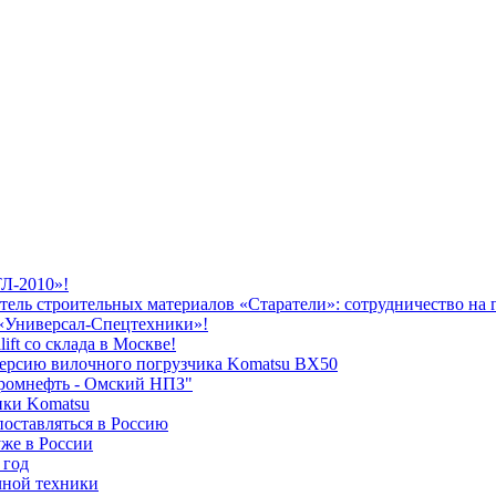
ТЛ-2010»!
ель строительных материалов «Старатели»: сотрудничество на г
а «Универсал-Спецтехники»!
ft со склада в Москве!
версию вилочного погрузчика Komatsu ВХ50
промнефть - Омский НПЗ"
ики Komatsu
поставляться в Россию
же в России
 год
чной техники