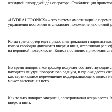
откидной площадкой для оператора. Стабилизация происхо
«HYDRAUTRONICS» – это система амортизации с переменной
управления постоянно отслеживает положение наклонной ру
Когда транспортер едет прямо, электроклапан гидросистем
колеса свободно двигаются вверх и вниз, отслеживая рел
на неровной поверхности. Колеса постоянно прижимаются к
Во время поворота контроллер получает соответствующие с
находится внутри поворотного радиуса, и где ожидается сж
как вертикальное перемещение поддерживающего колеса нев
может вытекать из него.
Как только поворот завершен, электроклапан открывается.
вверх и вниз.