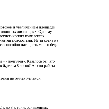
потоков и увеличением площадей
на длинных дистанциях. Одному
 логистических комплексах
енными поворотами. Из-за крена на
се способно натворить много бед.
 – «ползучей». Казалось бы, это
 будет за 8 часов? А если работа
истемы интеллектуальной
-х до 3-х тонн, оснащенных