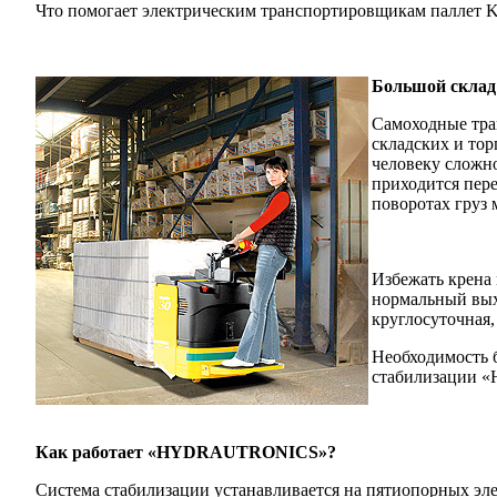
Что помогает электрическим транспортировщикам паллет K
Большой склад 
Самоходные тра
складских и то
человеку сложно
приходится пере
поворотах груз 
Избежать крена 
нормальный выхо
круглосуточная,
Необходимость 
стабилизации
Как работает «HYDRAUTRONICS»?
Система стабилизации устанавливается на пятиопорных эл