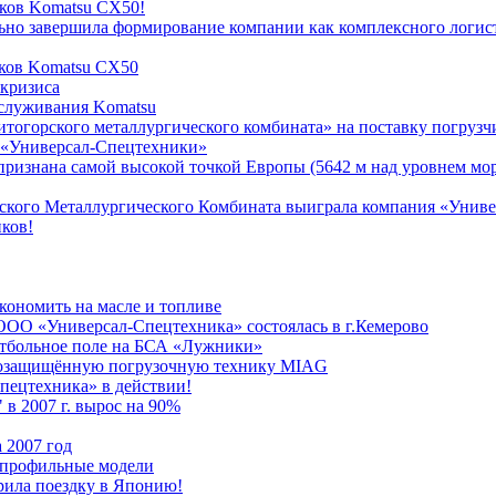
иков Komatsu СХ50!
но завершила формирование компании как комплексного логист
иков Komatsu СХ50
 кризиса
бслуживания Komatsu
тогорского металлургического комбината» на поставку погрузч
в «Универсал-Спецтехники»
 признана самой высокой точкой Европы (5642 м над уровнем мо
орского Металлургического Комбината выиграла компания «Унив
иков!
ономить на масле и топливе
ООО «Универсал-Спецтехника» состоялась в г.Кемерово
утбольное поле на БСА «Лужники»
ывозащищённую погрузочную технику MIAG
пецтехника» в действии!
 в 2007 г. вырос на 90%
 2007 год
копрофильные модели
рила поездку в Японию!