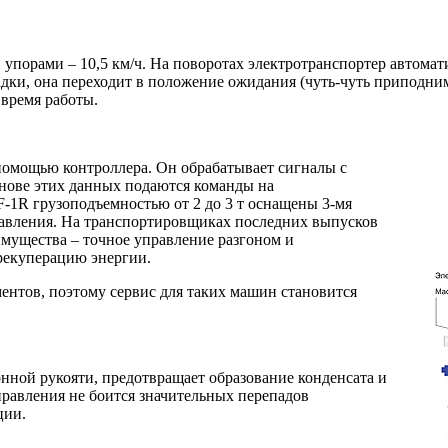
упорами – 10,5 км/ч. На поворотах электротранспортер автомат
адки, она переходит в положение ожидания (чуть-чуть приподним
 время работы.
помощью контроллера. Он обрабатывает сигналы с
нове этих данных подаются команды на
1R грузоподъемностью от 2 до 3 т оснащены 3-мя
равления. На транспортировщиках последних выпусков
имущества – точное управление разгоном и
рекуперацию энергии.
ентов, поэтому сервис для таких машин становится
нной рукояти, предотвращает образование конденсата и
правления не боится значительных перепадов
ции.