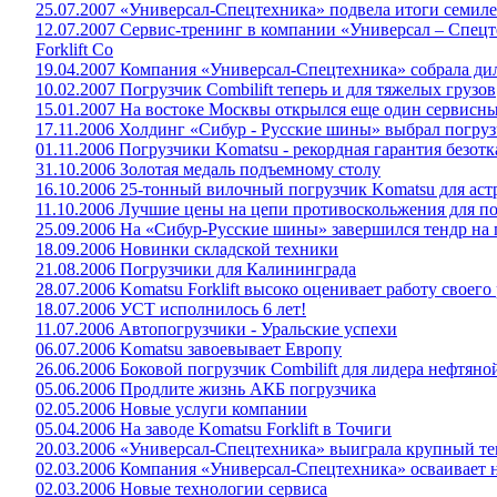
25.07.2007 «Универсал-Спецтехника» подвела итоги семил
12.07.2007 Сервис-тренинг в компании «Универсал – Спе
Forklift Co
19.04.2007 Компания «Универсал-Спецтехника» собрала дил
10.02.2007 Погрузчик Combilift теперь и для тяжелых грузов
15.01.2007 На востоке Москвы открылся еще один сервисн
17.11.2006 Холдинг «Сибур - Русские шины» выбрал погру
01.11.2006 Погрузчики Komatsu - рекордная гарантия безот
31.10.2006 Золотая медаль подъемному столу
16.10.2006 25-тонный вилочный погрузчик Komatsu для аст
11.10.2006 Лучшие цены на цепи противоскольжения для п
25.09.2006 На «Сибур-Русские шины» завершился тендр на 
18.09.2006 Новинки складской техники
21.08.2006 Погрузчики для Калининграда
28.07.2006 Komatsu Forklift высоко оценивает работу своего
18.07.2006 УСТ исполнилось 6 лет!
11.07.2006 Автопогрузчики - Уральские успехи
06.07.2006 Komatsu завоевывает Европу
26.06.2006 Боковой погрузчик Combilift для лидера нефтя
05.06.2006 Продлите жизнь АКБ погрузчика
02.05.2006 Новые услуги компании
05.04.2006 На заводе Komatsu Forklift в Точиги
20.03.2006 «Универсал-Спецтехника» выиграла крупный те
02.03.2006 Компания «Универсал-Спецтехника» осваивает 
02.03.2006 Новые технологии сервиса