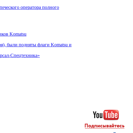
ического оператора полного
иков Komatsu
ря), были подняты флаги Komatsu и
ерсал-Спецтехника»