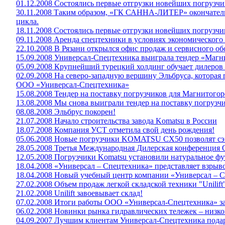
01.12.2008 Состоялись первые отгрузки новейших погрузч
30.11.2008 Таким образом, «ГК САННА-ЛИТЕР» окончатель
цикла.
18.11.2008 Состоялись первые отгрузки новейших погрузч
09.11.2008 Аренда спецтехники в условиях экономического
22.10.2008 В Рязани открылся офис продаж и сервисного о
15.09.2008 Универсал-Спецтехника выиграла тендер «Магни
05.09.2008 Крупнейший турецкий холдинг обучает дилеро
02.09.2008 На северо-западную вершину Эльбруса, которая
ООО «Универсал-Спецтехника»
15.08.2008 Тендер на поставку погрузчиков для Магнитог
13.08.2008 Мы снова выиграли тендер на поставку погрузч
08.08.2008 Эльбрус покорен!
21.07.2008 Начало строительства завода Komatsu в России
18.07.2008 Компания УСТ отметила свой день рождения!
05.06.2008 Новые погрузчики KOMATSU СХ50 позволят сэк
28.05.2008 Третья Международная Дилерская конференция 
12.05.2008 Погрузчики Komatsu установили натуральное ф
18.04.2008 «Универсал – Спецтехника» представляет взр
18.04.2008 Новый учебный центр компании «Универсал – С
27.02.2008 Объем продаж легкой складской техники "Unilift"
21.02.2008 Unilift завоевывает склад!
07.02.2008 Итоги работы ООО «Универсал-Спецтехника» за
06.02.2008 Новинки рынка гидравлических тележек – низ
04.09.2007 Лучшим клиентам Универсал-Спецтехника пода