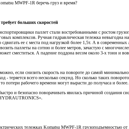
omatsu MWPF-1R беречь груз и время?
требует больших скоростей
нспортировщики паллет стали востребованными с ростом грузо
рговых комплексов. Ручная гидравлическая тележка невыгодна 
 сдвигать ее с места под нагрузкой более 1,5т. А в современных
возить паллеты на сотню и более метров, зачастую с многочисл
может сместиться. А падение поддона весом около 3-х тонн и вов
можно, если снизить скорость на повороте до самой минимальной
д - теряется всего несколько секунд. Но сколько таких поворотов
 то потери рабочего времени могут вырасти до получаса и более.
быстро и безопасно поворачивать явилась причиной создания с
 «HYDRAUTRONICS».
ектрических тележках Komatsu MWPF-1R грузоподъемностью от 2