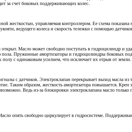
дит за счет боковых поддерживающих колес.
 жесткостью, управляемая контроллером. Ее схема показана н
кояти, ведущего колеса и скорость тележки с помощью датчико
ы открыт. Масло может свободно поступать в гидроцилиндр и уд
ьеф пола. Пружинные амортизаторы и гидроцилиндры боковых по
 полу с одинаковым усилием, что исключает их отрыв от земли.
игналы с датчиков. Электроклапан перекрывает выход масла из 
атие. Таким образом, жесткость амортизатора повышается. Крен 
озможно. Ведь из-за блокировки электроклапана масло только п
 Масло опять свободно циркулирует в гидросистеме. Поддержив