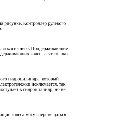
а рисунке. Контроллер рулевого
в.
аляться из него. Поддерживающие
ддерживающих колес гасят толчки
того гидроцилиндра, который
электротележки исключается, так
оступает в гидроцилиндр, но не
ающие колеса могут перемещаться