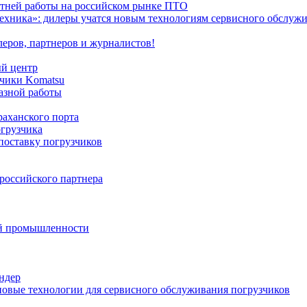
етней работы на российском рынке ПТО
цтехника»: дилеры учатся новым технологиям сервисного обслу
еров, партнеров и журналистов!
ый центр
зчики Komatsu
казной работы
раханского порта
огрузчика
поставку погрузчиков
 российского партнера
ной промышленности
ндер
новые технологии для сервисного обслуживания погрузчиков