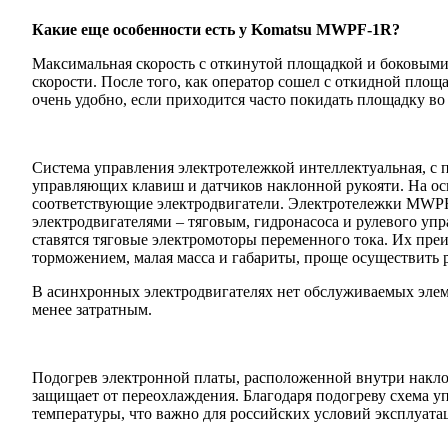
Какие еще особенности есть у Komatsu MWPF-1R?
Максимальная скорость с откинутой площадкой и боковыми 
скорости. После того, как оператор сошел с откидной площ
очень удобно, если приходится часто покидать площадку во
Система управления электротележкой интеллектуальная, с 
управляющих клавиш и датчиков наклонной рукояти. На ос
соответствующие электродвигатели. Электротележки MWPF-
электродвигателями – тяговым, гидронасоса и рулевого уп
ставятся тяговые электромоторы переменного тока. Их пре
торможением, малая масса и габариты, проще осуществить 
В асинхронных электродвигателях нет обслуживаемых элем
менее затратным.
Подогрев электронной платы, расположенной внутри накло
защищает от переохлаждения. Благодаря подогреву схема у
температуры, что важно для российских условий эксплуата