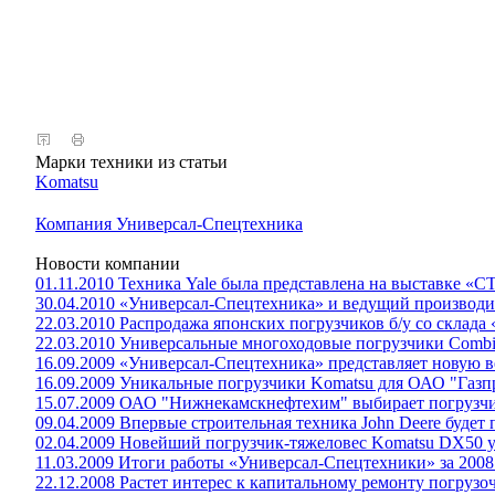
Марки техники из статьи
Komatsu
Компания Универсал-Спецтехника
Новости компании
01.11.2010 Техника Yale была представлена на выставке «С
30.04.2010 «Универсал-Спецтехника» и ведущий производит
22.03.2010 Распродажа японских погрузчиков б/у со склад
22.03.2010 Универсальные многоходовые погрузчики Combili
16.09.2009 «Универсал-Спецтехника» представляет новую 
16.09.2009 Уникальные погрузчики Komatsu для ОАО "Газ
15.07.2009 ОАО "Нижнекамскнефтехим" выбирает погрузч
09.04.2009 Впервые строительная техника John Deere будет 
02.04.2009 Новейший погрузчик-тяжеловес Komatsu DX50 у
11.03.2009 Итоги работы «Универсал-Спецтехники» за 2008
22.12.2008 Растет интерес к капитальному ремонту погрузо