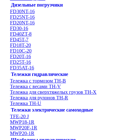
Дизельные погрузчики
FD30NT-16
FD25NT-16
FD20NT-16
FD30-16
FD40ZT-8
FD45T-7
FD18T-20
FD10C-20
FD20T-16
FD25T-16
FD35AT-16
Тележки гидравлические
Тележка с тормозом TH-B
Тележка с весами TH-V
Тележка для сверхтяжелых грузов TH-X
Тележка для рулонов TH-R
Тележка TH-U
Тележки электрические самоходные
TFE-20 J
MWP18-1R
MWP20F-1R
MWP20-1R
Штабелеры гидравлические