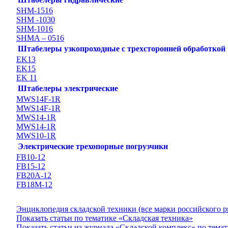
SHM-1516
SHM -1030
SHM-1016
SHMA – 0516
Штабелеры узкопроходные с трехсторонней обработкой
EK13
EK15
EK 11
Штабелеры электрические
MWS14F-1R
MWS14F-1R
MWS14-1R
MWS14-1R
MWS10-1R
Электрические трехопорные погрузчики
FB10-12
FB15-12
FB20А-12
FB18M-12
Энциклопедия складской техники (все марки российского 
Показать статьи по тематике «Складская техника»
Показать статьи из журнала «Складской комплекс» по тема