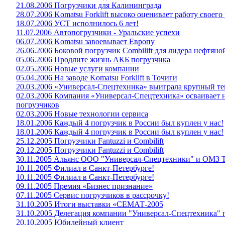
21.08.2006 Погрузчики для Калининграда
28.07.2006 Komatsu Forklift высоко оценивает работу своего
18.07.2006 УСТ исполнилось 6 лет!
11.07.2006 Автопогрузчики - Уральские успехи
06.07.2006 Komatsu завоевывает Европу
26.06.2006 Боковой погрузчик Combilift для лидера нефтя
05.06.2006 Продлите жизнь АКБ погрузчика
02.05.2006 Новые услуги компании
05.04.2006 На заводе Komatsu Forklift в Точиги
20.03.2006 «Универсал-Спецтехника» выиграла крупный те
02.03.2006 Компания «Универсал-Спецтехника» осваивает 
погрузчиков
02.03.2006 Новые технологии сервиса
18.01.2006 Каждый 4 погрузчик в России был куплен у нас!
18.01.2006 Каждый 4 погрузчик в России был куплен у нас!
25.12.2005 Погрузчики Fantuzzi и Combilift
20.12.2005 Погрузчики Fantuzzi и Combilift
30.11.2005 Альянс ООО "Универсал-Спецтехники" и ОМЗ Т
10.11.2005 Филиал в Санкт-Петербурге!
10.11.2005 Филиал в Санкт-Петербурге!
09.11.2005 Премия «Бизнес признание»
07.11.2005 Сервис погрузчиков в рассрочку!
31.10.2005 Итоги выставки «СЕМАТ-2005
31.10.2005 Делегация компании "Универсал-Спецтехника"
20.10.2005 Юбилейный клиент