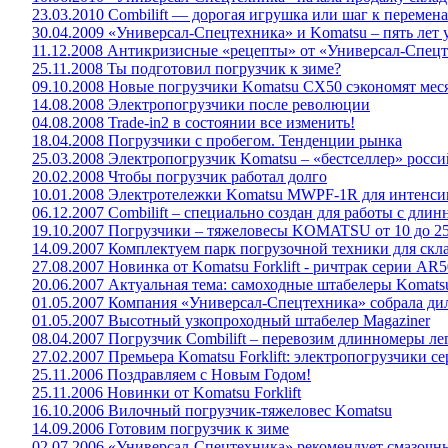
23.03.2010 Combilift — дорогая игрушка или шаг к перемен
30.04.2009 «Универсал-Спецтехника» и Komatsu – пять лет
11.12.2008 Антикризисные «рецепты» от «Универсал-Спец
25.11.2008 Ты подготовил погрузчик к зиме?
09.10.2008 Новые погрузчики Komatsu CX50 сэкономят мес
14.08.2008 Электропогрузчики после революции
04.08.2008 Trade-in2 в состоянии все изменить!
18.04.2008 Погрузчики с пробегом. Тенденции рынка
25.03.2008 Электропогрузчик Komatsu – «бестселлер» росс
20.02.2008 Чтобы погрузчик работал долго
10.01.2008 Электротележки Komatsu MWPF-1R для интенси
06.12.2007 Combilift – специально создан для работы с дли
19.10.2007 Погрузчики – тяжеловесы KOMATSU от 10 до 25 
14.09.2007 Комплектуем парк погрузочной техники для скла
27.08.2007 Новинка от Komatsu Forklift - ричтрак серии AR50-
20.06.2007 Актуальная тема: самоходные штабелеры Komats
01.05.2007 Компания «Универсал-Спецтехника» собрала дил
01.05.2007 Высотный узкопроходный штабелер Magaziner
08.04.2007 Погрузчик Combilift – перевозим длинномеры ле
27.02.2007 Премьера Komatsu Forklift: электропогрузчики 
25.11.2006 Поздравляем с Новым Годом!
25.11.2006 Новинки от Komatsu Forklift
16.10.2006 Вилочный погрузчик-тяжеловес Komatsu
14.09.2006 Готовим погрузчик к зиме
02.07.2006 «Универсал-Спецтехника» рекомендует смазоч