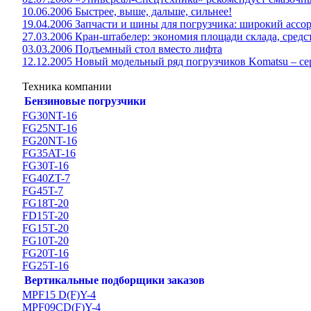
10.06.2006 Быстрее, выше, дальше, сильнее!
19.04.2006 Запчасти и шины для погрузчика: широкий ассо
27.03.2006 Кран-штабелер: экономия площади склада, средс
03.03.2006 Подъемный стол вместо лифта
12.12.2005 Новый модельный ряд погрузчиков Komatsu – сер
Техника компании
Бензиновые погрузчики
FG30NT-16
FG25NT-16
FG20NT-16
FG35AT-16
FG30T-16
FG40ZT-7
FG45T-7
FG18T-20
FD15T-20
FG15T-20
FG10T-20
FG20T-16
FG25T-16
Вертикальные подборщики заказов
MPF15 D(F)Y-4
MPF09CD(F)Y-4