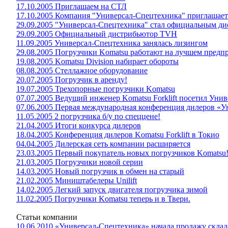
17.10.2005 Приглашаем на СТЛ
17.10.2005 Компания "Универсал-Спецтехника" приглашает
29.09.2005 "Универсал-Спецтехника" стал официальным 
29.09.2005 Официальный дистрибьютор TVH
11.09.2005 Универсал-Спецтехника занялась лизингом
29.08.2005 Погрузчики Komatsu работают на лучшем предп
19.08.2005 Komatsu Division набирает обороты
08.08.2005 Стеллажное оборудование
20.07.2005 Погрузчик в аренду!
19.07.2005 Трехопорные погрузчики Komatsu
07.07.2005 Ведущий инженер Komatsu Forklift посетил Унив
07.06.2005 Первая международная конференция дилеров «
11.05.2005 2 погрузчика б/у по спеццене!
21.04.2005 Итоги конкурса дилеров
18.04.2005 Конференция дилеров Komatsu Forklift в Токио
04.04.2005 Дилерская сеть компании расширяется
23.03.2005 Первый покупатель новых погрузчиков Komatsu
21.03.2005 Погрузчики новой серии
14.03.2005 Новый погрузчик в обмен на старый
21.02.2005 Миништабелеры Unilift
14.02.2005 Легкий запуск двигателя погрузчика зимой
11.02.2005 Погрузчики Komatsu теперь и в Твери.
Статьи компании
10.06.2010 «Универсал-Спецтехника» начала продажу склад