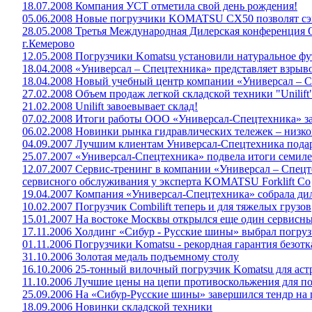
18.07.2008 Компания УСТ отметила свой день рождения!
05.06.2008 Новые погрузчики KOMATSU СХ50 позволят сэк
28.05.2008 Третья Международная Дилерская конференция 
г.Кемерово
12.05.2008 Погрузчики Komatsu установили натуральное ф
18.04.2008 «Универсал – Спецтехника» представляет взр
18.04.2008 Новый учебный центр компании «Универсал – С
27.02.2008 Объем продаж легкой складской техники "Unilift"
21.02.2008 Unilift завоевывает склад!
07.02.2008 Итоги работы ООО «Универсал-Спецтехника» за
06.02.2008 Новинки рынка гидравлических тележек – низ
04.09.2007 Лучшим клиентам Универсал-Спецтехника пода
25.07.2007 «Универсал-Спецтехника» подвела итоги семил
12.07.2007 Сервис-тренинг в компании «Универсал – Спец
сервисного обслуживания у эксперта KOMATSU Forklift Co
19.04.2007 Компания «Универсал-Спецтехника» собрала дил
10.02.2007 Погрузчик Combilift теперь и для тяжелых грузов
15.01.2007 На востоке Москвы открылся еще один сервисн
17.11.2006 Холдинг «Сибур - Русские шины» выбрал погру
01.11.2006 Погрузчики Komatsu - рекордная гарантия безот
31.10.2006 Золотая медаль подъемному столу
16.10.2006 25-тонный вилочный погрузчик Komatsu для аст
11.10.2006 Лучшие цены на цепи противоскольжения для п
25.09.2006 На «Сибур-Русские шины» завершился тендр на 
18.09.2006 Новинки складской техники