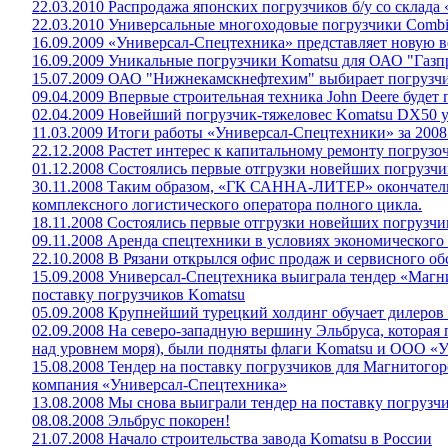
22.03.2010 Распродажа японских погрузчиков б/у со склад
22.03.2010 Универсальные многоходовые погрузчики Combili
16.09.2009 «Универсал-Спецтехника» представляет новую 
16.09.2009 Уникальные погрузчики Komatsu для ОАО "Газ
15.07.2009 ОАО "Нижнекамскнефтехим" выбирает погрузч
09.04.2009 Впервые строительная техника John Deere будет 
02.04.2009 Новейший погрузчик-тяжеловес Komatsu DX50 у
11.03.2009 Итоги работы «Универсал-Спецтехники» за 2008
22.12.2008 Растет интерес к капитальному ремонту погрузо
01.12.2008 Состоялись первые отгрузки новейших погрузч
30.11.2008 Таким образом, «ГК САННА-ЛИТЕР» окончател
комплексного логистического оператора полного цикла.
18.11.2008 Состоялись первые отгрузки новейших погрузч
09.11.2008 Аренда спецтехники в условиях экономического
22.10.2008 В Рязани открылся офис продаж и сервисного о
15.09.2008 Универсал-Спецтехника выиграла тендер «Магн
поставку погрузчиков Komatsu
05.09.2008 Крупнейший турецкий холдинг обучает дилеро
02.09.2008 На северо-западную вершину Эльбруса, которая
над уровнем моря), были подняты флаги Komatsu и ООО «
15.08.2008 Тендер на поставку погрузчиков для Магнитого
компания «Универсал-Спецтехника»
13.08.2008 Мы снова выиграли тендер на поставку погрузч
08.08.2008 Эльбрус покорен!
21.07.2008 Начало строительства завода Komatsu в России