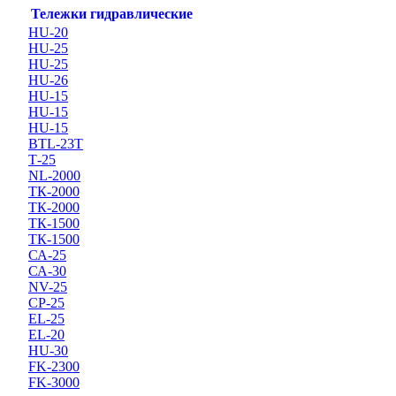
Тележки гидравлические
HU-20
HU-25
HU-25
HU-26
HU-15
HU-15
HU-15
BTL-23T
Т-25
NL-2000
ТК-2000
ТК-2000
ТК-1500
ТК-1500
СА-25
СА-30
NV-25
CP-25
EL-25
EL-20
HU-30
FK-2300
FK-3000