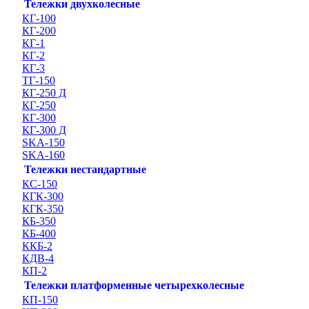
Тележки двухколесные
КГ-100
КГ-200
КГ-1
КГ-2
КГ-3
ТГ-150
КГ-250 Д
КГ-250
КГ-300
КГ-300 Д
SKA-150
SKA-160
Тележки нестандартные
КС-150
КГК-300
КГК-350
КБ-350
КБ-400
ККБ-2
КДВ-4
КП-2
Тележки платформенные четырехколесные
КП-150