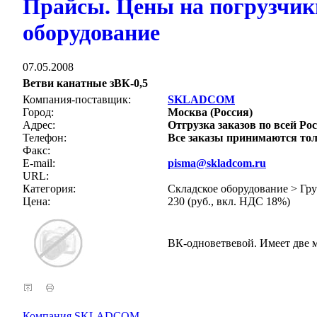
Прайсы. Цены на погрузчики
оборудование
07.05.2008
Ветви канатные зВК-0,5
Компания-поставщик:
SKLADCOM
Город:
Москва (Россия)
Адрес:
Отгрузка заказов по всей Рос
Телефон:
Все заказы принимаются тол
Факс:
E-mail:
pisma@skladcom.ru
URL:
Категория:
Складское оборудование > Гр
Цена:
230 (руб., вкл. НДС 18%)
ВК-одноветвевой. Имеет две 
Компания SKLADCOM