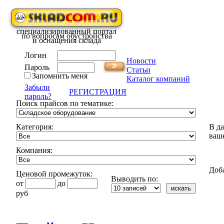
специализированный портал
по вопросам обустройства
и оснащения склада
Логин
Новости
Пароль
Статьи
Запомнить меня
Каталог компаний
Забыли
РЕГИСТРАЦИЯ
пароль?
Поиск прайсов по тематике:
Категория:
В д
ваш
Компания:
Доб
Ценовой промежуток:
Выводить по:
от
до
руб