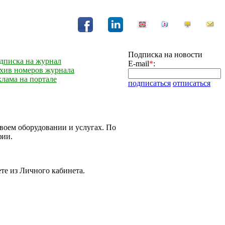
Подписка на новости
дписка на журнал
E-mail
*
:
хив номеров журнала
клама на портале
подписаться
отписаться
воем оборудовании и услугах. По
фии.
те из Личного кабинета.