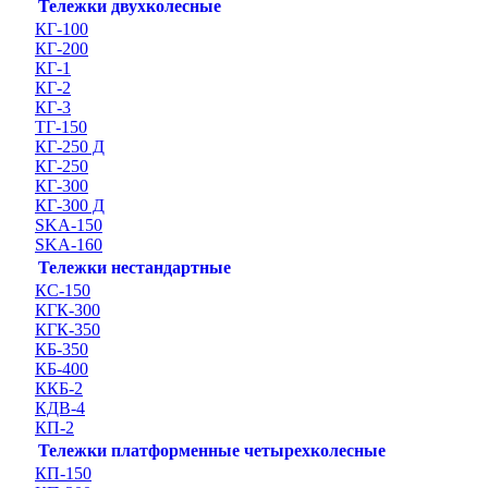
Тележки двухколесные
КГ-100
КГ-200
КГ-1
КГ-2
КГ-3
ТГ-150
КГ-250 Д
КГ-250
КГ-300
КГ-300 Д
SKA-150
SKA-160
Тележки нестандартные
КС-150
КГК-300
КГК-350
КБ-350
КБ-400
ККБ-2
КДВ-4
КП-2
Тележки платформенные четырехколесные
КП-150