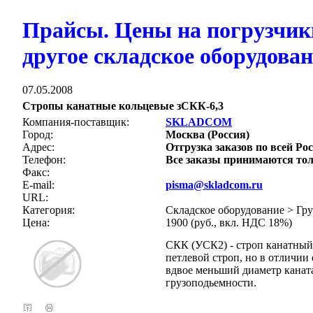
Прайсы. Цены на погрузчик
другое складское оборудова
07.05.2008
Стропы канатные кольцевые зСКК-6,3
Компания-поставщик:
SKLADCOM
Город:
Москва (Россия)
Адрес:
Отгрузка заказов по всей Рос
Телефон:
Все заказы принимаются тол
Факс:
E-mail:
pisma@skladcom.ru
URL:
Категория:
Складское оборудование > Гр
Цена:
1900 (руб., вкл. НДС 18%)
СКК (УСК2) - строп канатный 
петлевой строп, но в отличи
вдвое меньший диаметр канат
грузоподьемности.