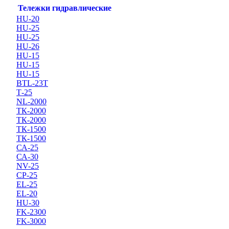
Тележки гидравлические
HU-20
HU-25
HU-25
HU-26
HU-15
HU-15
HU-15
BTL-23T
Т-25
NL-2000
ТК-2000
ТК-2000
ТК-1500
ТК-1500
СА-25
СА-30
NV-25
CP-25
EL-25
EL-20
HU-30
FK-2300
FK-3000