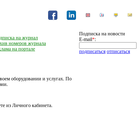
Подписка на новости
дписка на журнал
E-mail
*
:
хив номеров журнала
клама на портале
подписаться
отписаться
воем оборудовании и услугах. По
фии.
те из Личного кабинета.