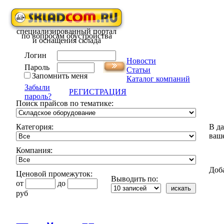
специализированный портал
по вопросам обустройства
и оснащения склада
Логин
Новости
Пароль
Статьи
Запомнить меня
Каталог компаний
Забыли
РЕГИСТРАЦИЯ
пароль?
Поиск прайсов по тематике:
Категория:
В д
ваш
Компания:
Доб
Ценовой промежуток:
Выводить по:
от
до
руб