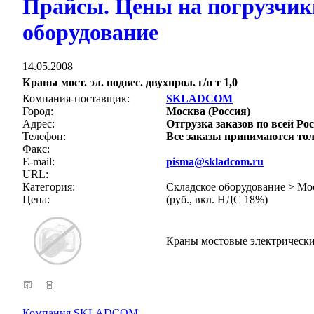
Прайсы. Цены на погрузчики
оборудование
14.05.2008
Краны мост. эл. подвес. двухпрол. г/п т 1,0
Компания-поставщик:
SKLADCOM
Город:
Москва (Россия)
Адрес:
Отгрузка заказов по всей Рос
Телефон:
Все заказы принимаются тол
Факс:
E-mail:
pisma@skladcom.ru
URL:
Категория:
Складское оборудование > Мо
Цена:
(руб., вкл. НДС 18%)
Краны мостовые электрические
Компания SKLADCOM