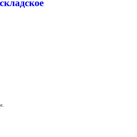
 складское
е.