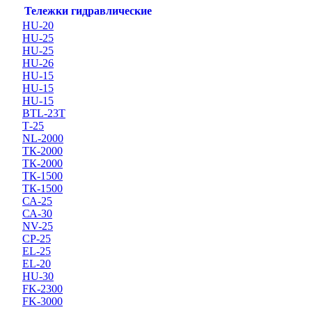
Тележки гидравлические
HU-20
HU-25
HU-25
HU-26
HU-15
HU-15
HU-15
BTL-23T
Т-25
NL-2000
ТК-2000
ТК-2000
ТК-1500
ТК-1500
СА-25
СА-30
NV-25
CP-25
EL-25
EL-20
HU-30
FK-2300
FK-3000