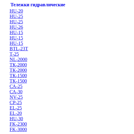
Тележки гидравлические
HU-20
HU-25
HU-25
HU-26
HU-15
HU-15
HU-15
BTL-23T
Т-25
NL-2000
ТК-2000
ТК-2000
ТК-1500
ТК-1500
СА-25
СА-30
NV-25
CP-25
EL-25
EL-20
HU-30
FK-2300
FK-3000