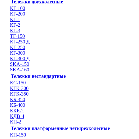
Тележки двухколесные
КГ-100
КГ-200
КГ-1
КГ-2
КГ-3
ТГ-150
КГ-250 Д
КГ-250
КГ-300
КГ-300 Д
SKA-150
SKA-160
Тележки нестандартные
КС-150
КГК-300
КГК-350
КБ-350
КБ-400
ККБ-2
КДВ-4
КП-2
Тележки платформенные четырехколесные
КП-150