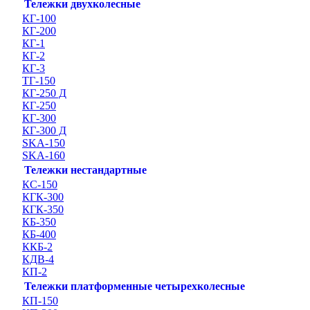
Тележки двухколесные
КГ-100
КГ-200
КГ-1
КГ-2
КГ-3
ТГ-150
КГ-250 Д
КГ-250
КГ-300
КГ-300 Д
SKA-150
SKA-160
Тележки нестандартные
КС-150
КГК-300
КГК-350
КБ-350
КБ-400
ККБ-2
КДВ-4
КП-2
Тележки платформенные четырехколесные
КП-150