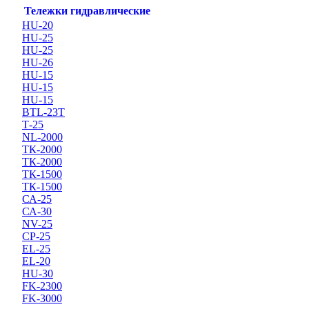
Тележки гидравлические
HU-20
HU-25
HU-25
HU-26
HU-15
HU-15
HU-15
BTL-23T
Т-25
NL-2000
ТК-2000
ТК-2000
ТК-1500
ТК-1500
СА-25
СА-30
NV-25
CP-25
EL-25
EL-20
HU-30
FK-2300
FK-3000