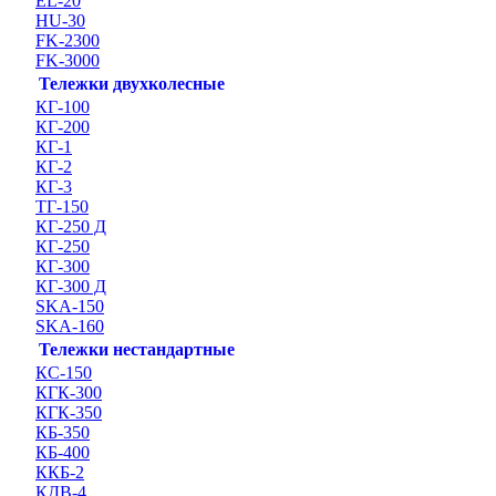
EL-20
HU-30
FK-2300
FK-3000
Тележки двухколесные
КГ-100
КГ-200
КГ-1
КГ-2
КГ-3
ТГ-150
КГ-250 Д
КГ-250
КГ-300
КГ-300 Д
SKA-150
SKA-160
Тележки нестандартные
КС-150
КГК-300
КГК-350
КБ-350
КБ-400
ККБ-2
КДВ-4