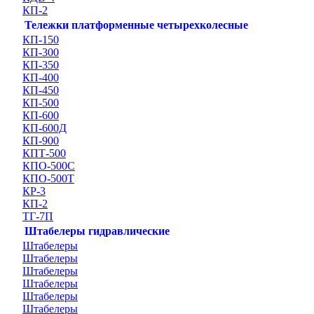
КП-2
Тележки платформенные четырехколесные
КП-150
КП-300
КП-350
КП-400
КП-450
КП-500
КП-600
КП-600Д
КП-900
КПТ-500
КПО-500С
КПО-500Т
КР-3
КП-2
ТГ-7П
Штабелеры гидравлические
Штабелеры
Штабелеры
Штабелеры
Штабелеры
Штабелеры
Штабелеры