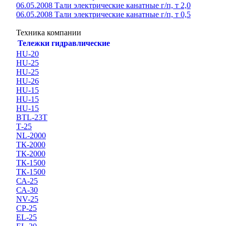
06.05.2008 Тали электрические канатные г/п, т 2,0
06.05.2008 Тали электрические канатные г/п, т 0,5
Техника компании
Тележки гидравлические
HU-20
HU-25
HU-25
HU-26
HU-15
HU-15
HU-15
BTL-23T
Т-25
NL-2000
ТК-2000
ТК-2000
ТК-1500
ТК-1500
СА-25
СА-30
NV-25
CP-25
EL-25