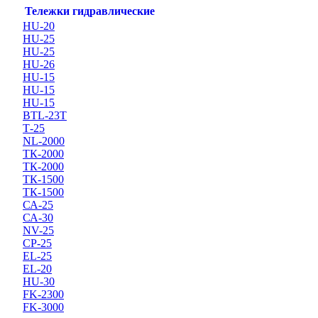
Тележки гидравлические
HU-20
HU-25
HU-25
HU-26
HU-15
HU-15
HU-15
BTL-23T
Т-25
NL-2000
ТК-2000
ТК-2000
ТК-1500
ТК-1500
СА-25
СА-30
NV-25
CP-25
EL-25
EL-20
HU-30
FK-2300
FK-3000