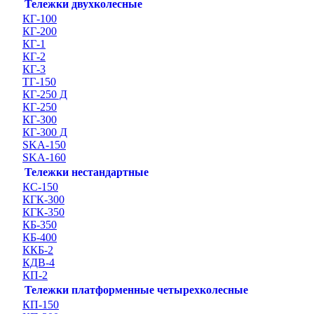
Тележки двухколесные
КГ-100
КГ-200
КГ-1
КГ-2
КГ-3
ТГ-150
КГ-250 Д
КГ-250
КГ-300
КГ-300 Д
SKA-150
SKA-160
Тележки нестандартные
КС-150
КГК-300
КГК-350
КБ-350
КБ-400
ККБ-2
КДВ-4
КП-2
Тележки платформенные четырехколесные
КП-150