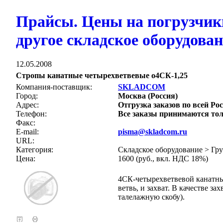
Прайсы. Цены на погрузчик
другое складское оборудова
12.05.2008
Стропы канатные четырехветвевые о4СК-1,25
Компания-поставщик:
SKLADCOM
Город:
Москва (Россия)
Адрес:
Отгрузка заказов по всей Рос
Телефон:
Все заказы принимаются тол
Факс:
E-mail:
pisma@skladcom.ru
URL:
Категория:
Складское оборудование > Гр
Цена:
1600 (руб., вкл. НДС 18%)
4СК-четырехветвевой канатный
ветвь, и захват. В качестве з
талелажную скобу).