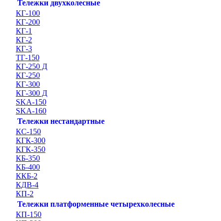
Тележки двухколесные
КГ-100
КГ-200
КГ-1
КГ-2
КГ-3
ТГ-150
КГ-250 Д
КГ-250
КГ-300
КГ-300 Д
SKA-150
SKA-160
Тележки нестандартные
КС-150
КГК-300
КГК-350
КБ-350
КБ-400
ККБ-2
КДВ-4
КП-2
Тележки платформенные четырехколесные
КП-150