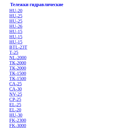
Тележки гидравлические
HU-20
HU-25
HU-25
HU-26
HU-15
HU-15
HU-15
BTL-23T
Т-25
NL-2000
ТК-2000
ТК-2000
ТК-1500
ТК-1500
СА-25
СА-30
NV-25
CP-25
EL-25
EL-20
HU-30
FK-2300
FK-3000