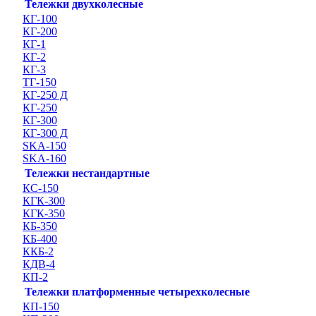
Тележки двухколесные
КГ-100
КГ-200
КГ-1
КГ-2
КГ-3
ТГ-150
КГ-250 Д
КГ-250
КГ-300
КГ-300 Д
SKA-150
SKA-160
Тележки нестандартные
КС-150
КГК-300
КГК-350
КБ-350
КБ-400
ККБ-2
КДВ-4
КП-2
Тележки платформенные четырехколесные
КП-150