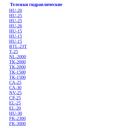
Тележки гидравлические
HU-20
HU-25
HU-25
HU-26
HU-15
HU-15
HU-15
BTL-23T
Т-25
NL-2000
ТК-2000
ТК-2000
ТК-1500
ТК-1500
СА-25
СА-30
NV-25
CP-25
EL-25
EL-20
HU-30
FK-2300
FK-3000