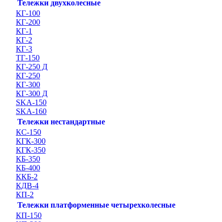
Тележки двухколесные
КГ-100
КГ-200
КГ-1
КГ-2
КГ-3
ТГ-150
КГ-250 Д
КГ-250
КГ-300
КГ-300 Д
SKA-150
SKA-160
Тележки нестандартные
КС-150
КГК-300
КГК-350
КБ-350
КБ-400
ККБ-2
КДВ-4
КП-2
Тележки платформенные четырехколесные
КП-150