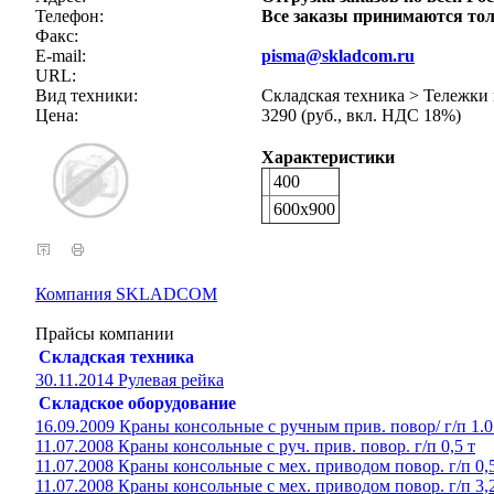
Телефон:
Все заказы принимаются тол
Факс:
E-mail:
pisma@skladcom.ru
URL:
Вид техники:
Складская техника > Тележки
Цена:
3290 (руб., вкл. НДС 18%)
Характеристики
400
600х900
Компания SKLADCOM
Прайсы компании
Складская техника
30.11.2014 Рулевая рейка
Складское оборудование
16.09.2009 Краны консольные с ручным прив. повор/ г/п 1.0
11.07.2008 Краны консольные с руч. прив. повор. г/п 0,5 т
11.07.2008 Краны консольные с мех. приводом повор. г/п 0,5
11.07.2008 Краны консольные с мех. приводом повор. г/п 3,2