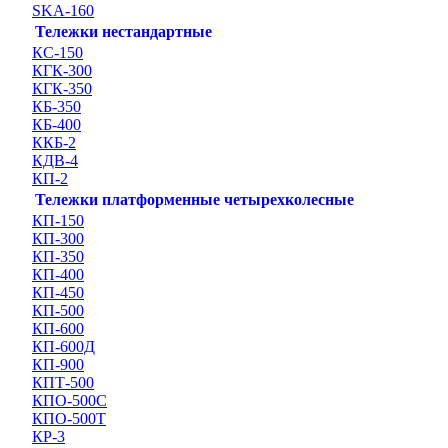
SKA-160
Тележки нестандартные
КС-150
КГК-300
КГК-350
КБ-350
КБ-400
ККБ-2
КДВ-4
КП-2
Тележки платформенные четырехколесные
КП-150
КП-300
КП-350
КП-400
КП-450
КП-500
КП-600
КП-600Д
КП-900
КПТ-500
КПО-500С
КПО-500Т
КР-3