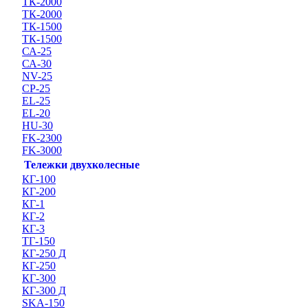
ТК-2000
ТК-2000
ТК-1500
ТК-1500
СА-25
СА-30
NV-25
CP-25
EL-25
EL-20
HU-30
FK-2300
FK-3000
Тележки двухколесные
КГ-100
КГ-200
КГ-1
КГ-2
КГ-3
ТГ-150
КГ-250 Д
КГ-250
КГ-300
КГ-300 Д
SKA-150