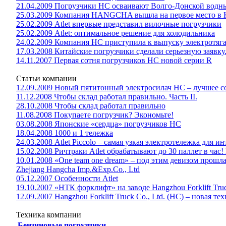
21.04.2009 Погрузчики HC осваивают Волго-Донской водн
25.03.2009 Компания HANGCHA вышла на первое место в К
25.02.2009 Atlet впервые представил вилочные погрузчики
25.02.2009 Atlet: оптимальное решение для холодильника
24.02.2009 Компания НС приступила к выпуску электротяга
17.03.2008 Китайские погрузчики сделали серьезную заявку
14.11.2007 Первая сотня погрузчиков НС новой серии R
Статьи компании
12.09.2009 Новый пятитонный электросилач НС – лучшее со
11.12.2008 Чтобы склад работал правильно. Часть II.
28.10.2008 Чтобы склад работал правильно
11.08.2008 Покупаете погрузчик? Экономьте!
03.08.2008 Японские «сердца» погрузчиков НС
18.04.2008 1000 и 1 тележка
24.03.2008 Atlet Piccolo – самая узкая электротележка для 
15.02.2008 Ричтраки Atlet обрабатывают до 30 паллет в час!
10.01.2008 «One team one dream» – под этим девизом прош
Zhejiang Hangcha Imp.&Exp.Co., Ltd
05.12.2007 Особенности Atlet
19.10.2007 «НТК форклифт» на заводе Hangzhou Forklift Truc
12.09.2007 Hangzhou Forklift Truck Co., Ltd. (НС) – новая 
Техника компании
Бензиновые погрузчики