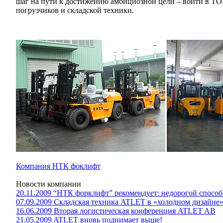
шаг на пути к достижению амбициозной цели – войти в T
погрузчиков и складской техники.
Компания НТК фоклифт
Новости компании
20.11.2009 “НТК форклифт” рекомендует: недорогой способ
07.09.2009 Складская техника ATLET в «холодном дизайне
16.06.2009 Вторая логистическая конференция ATLET AB
21.05.2009 ATLET вновь поднимает выше!