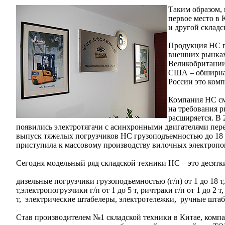
Таким образом,
первое место в
и другой складс
Продукция НС п
внешних рынках
Великобритании
США – обширная
России это ком
Компания НС см
на требования 
расширяется. В
появились электротягачи с асинхронными двигателями пере
выпуск тяжелых погрузчиков НС грузоподъемностью до 18 т
приступила к массовому производству вилочных электропо
Сегодня модельный ряд складской техники НС – это десят
дизельные погрузчики грузоподъемностью (г/п) от 1 до 18 т,
т,электропогрузчики г/п от 1 до 5 т, ричтраки г/п от 1 до 2 т,
т, электрические штабелеры, электротележки, ручные шта
Став производителем №1 складской техники в Китае, компа