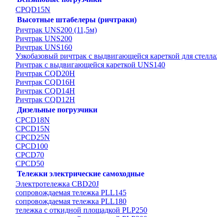
CPQD15N
Высотные штабелеры (ричтраки)
Ричтрак UNS200 (11,5м)
Ричтрак UNS200
Ричтрак UNS160
Узкобазовый ричтрак с выдвигающейся кареткой для стелла
Ричтрак с выдвигающейся кареткой UNS140
Ричтрак CQD20H
Ричтрак CQD16H
Ричтрак CQD14H
Ричтрак CQD12H
Дизельные погрузчики
CPCD18N
CPCD15N
CPCD25N
CPCD100
CPCD70
CPCD50
Тележки электрические самоходные
Электротележка CBD20J
сопровождаемая тележка PLL145
сопровождаемая тележка PLL180
тележка с откидной площадкой PLP250