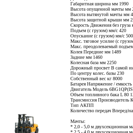
Габаритная ширина мм 1990
Высота опущенной мачты мм 
Высота вытянутой мачты мм 
Высота защитной крыши мм 2
Скорость Движения без груза 
Подъем (с грузом) мм/с 420
Опускание (с грузом) мм/с 500
Макс. тяговое усилие (с грузо
Макс. преодолеваемый подъем 
Колея Передние мм 1489
Задние мм 1460
Колесная база мм 2250
Дорожный просвет В самой ни
По центру колес. базы 230
Собственный вес кг 8000
Батарея Напряжение / емкость 
Двигатель Модель 6BG1QP(I
Объем топливного бака L 80 1
Трансмиссия Производитель 
Тип АКПП
Количество передач Вперед/наз
Мачты:
* 2,0 - 5,0 м двухсекционная м
* 2,5 - 4,0 м двухсекционная 