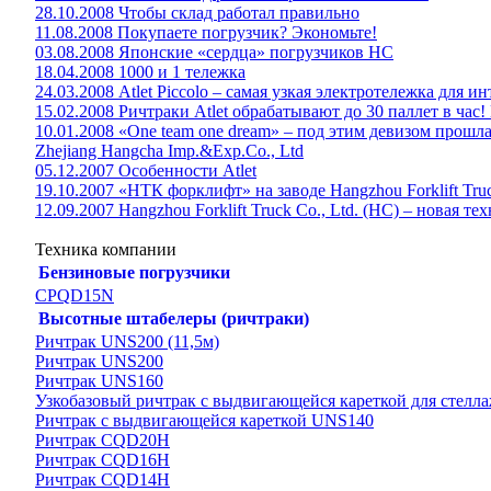
28.10.2008 Чтобы склад работал правильно
11.08.2008 Покупаете погрузчик? Экономьте!
03.08.2008 Японские «сердца» погрузчиков НС
18.04.2008 1000 и 1 тележка
24.03.2008 Atlet Piccolo – самая узкая электротележка для 
15.02.2008 Ричтраки Atlet обрабатывают до 30 паллет в час!
10.01.2008 «One team one dream» – под этим девизом прош
Zhejiang Hangcha Imp.&Exp.Co., Ltd
05.12.2007 Особенности Atlet
19.10.2007 «НТК форклифт» на заводе Hangzhou Forklift Truc
12.09.2007 Hangzhou Forklift Truck Co., Ltd. (НС) – новая 
Техника компании
Бензиновые погрузчики
CPQD15N
Высотные штабелеры (ричтраки)
Ричтрак UNS200 (11,5м)
Ричтрак UNS200
Ричтрак UNS160
Узкобазовый ричтрак с выдвигающейся кареткой для стелла
Ричтрак с выдвигающейся кареткой UNS140
Ричтрак CQD20H
Ричтрак CQD16H
Ричтрак CQD14H