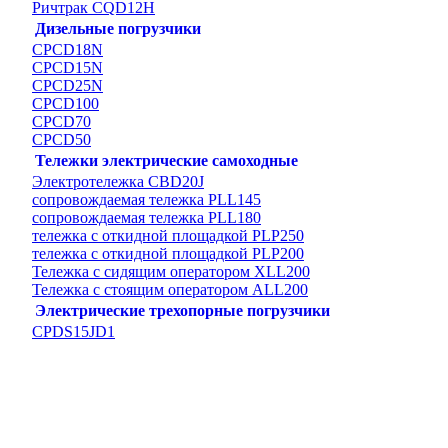
Ричтрак CQD12H
Дизельные погрузчики
CPCD18N
CPCD15N
CPCD25N
CPCD100
CPCD70
CPCD50
Тележки электрические самоходные
Электротележка CBD20J
сопровождаемая тележка PLL145
сопровождаемая тележка PLL180
тележка с откидной площадкой PLP250
тележка с откидной площадкой PLP200
Тележка с сидящим оператором XLL200
Тележка с стоящим оператором ALL200
Электрические трехопорные погрузчики
CPDS15JD1