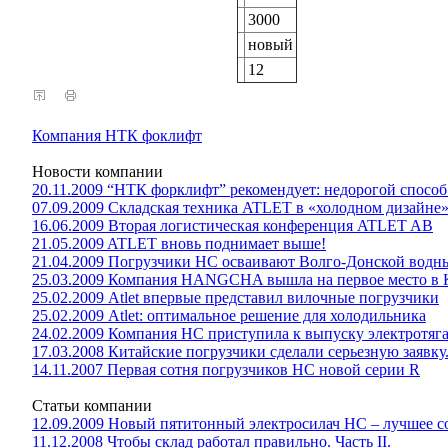
3000
новый
12
Компания НТК фоклифт
Новости компании
20.11.2009 “НТК форклифт” рекомендует: недорогой способ
07.09.2009 Складская техника ATLET в «холодном дизайне
16.06.2009 Вторая логистическая конференция ATLET AB
21.05.2009 ATLET вновь поднимает выше!
21.04.2009 Погрузчики HC осваивают Волго-Донской водн
25.03.2009 Компания HANGCHA вышла на первое место в К
25.02.2009 Atlet впервые представил вилочные погрузчики
25.02.2009 Atlet: оптимальное решение для холодильника
24.02.2009 Компания НС приступила к выпуску электротяга
17.03.2008 Китайские погрузчики сделали серьезную заявку
14.11.2007 Первая сотня погрузчиков НС новой серии R
Статьи компании
12.09.2009 Новый пятитонный электросилач НС – лучшее со
11.12.2008 Чтобы склад работал правильно. Часть II.