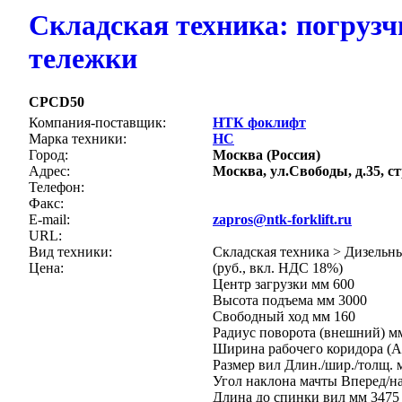
Складская техника: погрузч
тележки
CPCD50
Компания-поставщик:
НТК фоклифт
Марка техники:
HC
Город:
Москва (Россия)
Адрес:
Москва, ул.Свободы, д.35, ст
Телефон:
Факс:
E-mail:
zapros@ntk-forklift.ru
URL:
Вид техники:
Складская техника > Дизельн
Цена:
(руб., вкл. НДС 18%)
Центр загрузки мм 600
Высота подъема мм 3000
Свободный ход мм 160
Радиус поворота (внешний) м
Ширина рабочего коридора (As
Размер вил Длин./шир./толщ. м
Угол наклона мачты Вперед/наз
Длина до спинки вил мм 3475