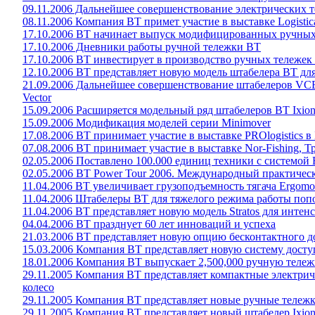
09.11.2006 Дальнейшее совершенствование электрических те
08.11.2006 Компания BT примет участие в выставке Logistic
17.10.2006 ВТ начинает выпуск модифицированных ручных
17.10.2006 Дневники работы ручной тележки ВТ
17.10.2006 ВТ инвестирует в производство ручных тележек
12.10.2006 BT представляет новую модель штабелера ВТ дл
21.09.2006 Дальнейшее совершенствование штабелеров VCE1
Vector
15.09.2006 Расширяется модельный ряд штабелеров ВТ Ixio
15.09.2006 Модификация моделей серии Minimover
17.08.2006 ВТ принимает участие в выставке PROlogistics в
07.08.2006 BT принимает участие в выставке Nor-Fishing, 
02.05.2006 Поставлено 100.000 единиц техники с системой 
02.05.2006 BT Power Tour 2006. Международный практичес
11.04.2006 BT увеличивает грузоподъемность тягача Ergo
11.04.2006 Штабелеры ВТ для тяжелого режима работы по
11.04.2006 BT представляет новую модель Stratos для инте
04.04.2006 BT празднует 60 лет инноваций и успеха
21.03.2006 BT представляет новую опцию бесконтактного д
15.03.2006 Компания BT представляет новую систему досту
18.01.2006 Компания BT выпускает 2,500,000 ручную теле
29.11.2005 Компания ВТ представляет компактные электрич
колесо
29.11.2005 Компания BT представляет новые ручные тележк
29.11.2005 Компания ВT представляет новый штабелер Ixi