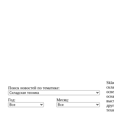
Skl
скла
Поиск новостей по тематике:
осв
осн
Год:
Месяц:
выст
дру
техн