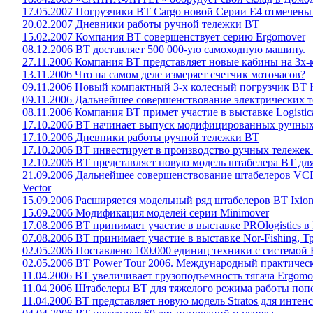
17.05.2007 Погрузчики ВТ Cargo новой Серии Е4 отмечен
20.02.2007 Дневники работы ручной тележки ВТ
15.02.2007 Компания BT совершенствует серию Ergomover
08.12.2006 BT доставляет 500 000-ую самоходную машину.
27.11.2006 Компания BT представляет новые кабины на 3х
13.11.2006 Что на самом деле измеряет счетчик моточасов?
09.11.2006 Новый компактный 3-х колесный погрузчик BT 
09.11.2006 Дальнейшее совершенствование электрических те
08.11.2006 Компания BT примет участие в выставке Logistic
17.10.2006 ВТ начинает выпуск модифицированных ручных
17.10.2006 Дневники работы ручной тележки ВТ
17.10.2006 ВТ инвестирует в производство ручных тележек
12.10.2006 BT представляет новую модель штабелера ВТ дл
21.09.2006 Дальнейшее совершенствование штабелеров VCE1
Vector
15.09.2006 Расширяется модельный ряд штабелеров ВТ Ixio
15.09.2006 Модификация моделей серии Minimover
17.08.2006 ВТ принимает участие в выставке PROlogistics в
07.08.2006 BT принимает участие в выставке Nor-Fishing, 
02.05.2006 Поставлено 100.000 единиц техники с системой 
02.05.2006 BT Power Tour 2006. Международный практичес
11.04.2006 BT увеличивает грузоподъемность тягача Ergo
11.04.2006 Штабелеры ВТ для тяжелого режима работы по
11.04.2006 BT представляет новую модель Stratos для инте