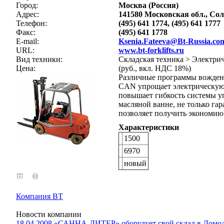
Город:
Москва (Россия)
Адрес:
141580 Московская обл., Со
Телефон:
(495) 641 1774, (495) 641 1777
Факс:
(495) 641 1778
E-mail:
Ksenia.Fateeva@Bt-Russia.co
URL:
www.bt-forklifts.ru
Вид техники:
Складская техника > Электри
Цена:
(руб., вкл. НДС 18%)
Различные программы вожден
CAN упрощает электрическую 
повышает гибкость системы у
масляной ванне, не только га
позволяет получить экономию 
Характеристики
1500
6970
новый
Компания BT
Новости компании
18.04.2008 «САННА-ЛИТЕР» оборудует свой склад в Домод