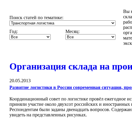
Вы н
скл
Поиск статей по тематике:
рабо
расп
Год:
Месяц:
орга
мат
экск
Организация склада на прои
20.05.2013
Развитие логистики в России современная ситуация, пр
Координационный совет по логистике провёл ежегодное ис
приняли участие около двухсот российских и иностранных 
Респондентам были заданы двенадцать вопросов. Содержан
увидеть на представленных рисунках.