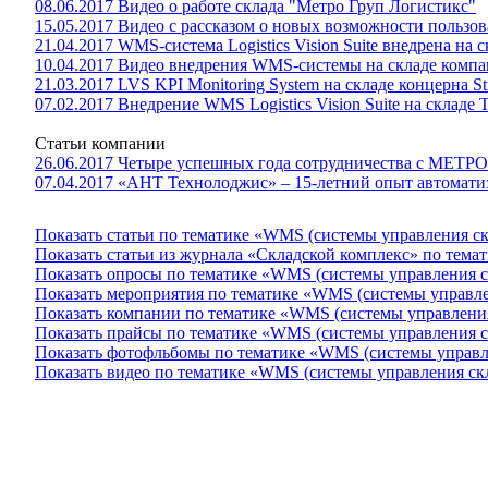
08.06.2017 Видео о работе склада "Метро Груп Логистикс"
15.05.2017 Видео с рассказом о новых возможности пользова
21.04.2017 WMS-система Logistics Vision Suite внедрена на
10.04.2017 Видео внедрения WMS-системы на складе комп
21.03.2017 LVS KPI Monitoring System на складе концерна St
07.02.2017 Внедрение WMS Logistics Vision Suite на складе
Статьи компании
26.06.2017 Четыре успешных года сотрудничества с МЕТРО
07.04.2017 «АНТ Технолоджис» – 15-летний опыт автомати
Показать статьи по тематике «WMS (системы управления с
Показать статьи из журнала «Складской комплекс» по тем
Показать опросы по тематике «WMS (системы управления 
Показать мероприятия по тематике «WMS (системы управле
Показать компании по тематике «WMS (системы управлени
Показать прайсы по тематике «WMS (системы управления 
Показать фотофльбомы по тематике «WMS (системы управл
Показать видео по тематике «WMS (системы управления ск