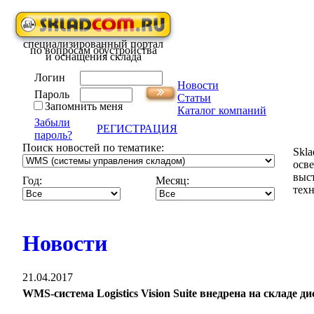
специализированный портал
по вопросам обустройства
и оснащения склада
Логин
Новости
Пароль
Статьи
Запомнить меня
Каталог компаний
Забыли
РЕГИСТРАЦИЯ
пароль?
Поиск новостей по тематике:
Skla
осв
выс
Год:
Месяц:
техн
Новости
21.04.2017
WMS-система Logistics Vision Suite внедрена на складе 