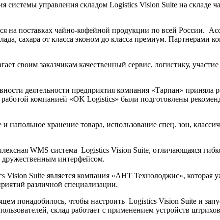
системы управления складом Logistics Vision Suite на складе 
я на поставках чайно-кофейной продукции по всей России. А
олада, сахара от класса эконом до класса премиум. Партнерами
ает своим заказчикам качественный сервис, логистику, участие
ности деятельности предприятия компания «Тарпан» приняла р
ой работой компанией «OK Logistics» были подготовлены рекоме
е и напольное хранение товара, использование спец. зон, класс
ексная WMS система Logistics Vision Suite, отличающаяся гибк
, дружественным интерфейсом.
s Vision Suite является компания «АНТ Технолоджис», которая у
дприятий различной специализации.
цем понадобилось, чтобы настроить Logistics Vision Suite и запу
пользователей, склад работает с применением устройств штрихо