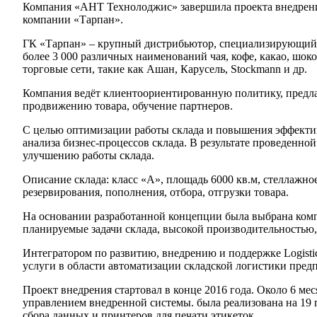
Компания «АНТ Технолоджис» завершила проекта внедрения 
компании «Тарпан».
ГК «Тарпан» – крупный дистрибьютор, специализирующийс
более 3 000 различных наименований чая, кофе, какао, шок
торговые сети, такие как Ашан, Карусель, Stockmann и др.
Компания ведёт клиентоориентированную политику, предлаг
продвижению товара, обучение партнеров.
С целью оптимизации работы склада и повышения эффектив
анализа бизнес-процессов склада. В результате проведенн
улучшению работы склада.
Описание склада: класс «А», площадь 6000 кв.м, стеллажно
резервирования, пополнения, отбора, отгрузки товара.
На основании разработанной концепции была выбрана компл
планируемые задачи склада, высокой производительностью
Интегратором по развитию, внедрению и поддержке Logistic
услуги в области автоматизации складской логистики пре
Проект внедрения стартовал в конце 2016 года. Около 6 меся
управлением внедренной системы. была реализована на 19 
сбора данных и принтеров для печати этикеток.