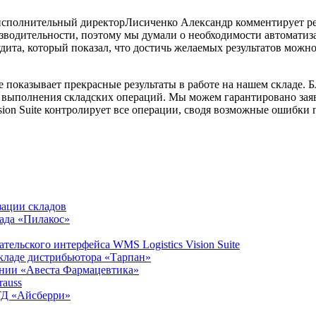
исполнительный директорЛисиченко Александр комментирует ре
зводительности, поэтому мы думали о необходимости автоматиза
дита, который показал, что достичь желаемых результатов можно
ite показывает прекрасные результаты в работе на нашем складе.
 выполнения складских операций. Мы можем гарантировано заяв
ision Suite контролирует все операции, сводя возможные ошибки
изации складов
лада «Пилакос»
тельского интерфейса WMS Logistics Vision Suite
 складе дистрибьютора «Тарпан»
ании «Авеста Фармацевтика»
rauss
 ТД «Айсберри»