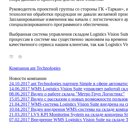
Руководитель проектной группы со стороны ГК «Таркан», 
технологии обработки продукции не давали желаемой прои
Запланированные изменения мы начали с логистического ау
специализированного программного обеспечения.
Выбранная система управления складом Logistics Vision Su
процессам в системе мы существенно экономим на времени
качественного сервиса нашим клиентам, так как Logistics V
Компания ant Technologies
Новости компании
24.10.2017 ant Technologies партнер Simple в сфере автомат
14.06.2017 WMS Logistics Vision Suite управляет работой ск
08.06.2017 Видео о работе склада "Метро Груп Логистикс"
15.05.2017 Видео с рассказом о новых возможности пользова
21.04.2017 WMS-система Logistics Vision Suite внедрена на
10.04.2017 Видео внедрения WMS-системы на складе комп
21.03.2017 LVS KPI Monitoring System на складе концерна St
07.02.2017 Внедрение WMS Logistics Vision Suite на складе