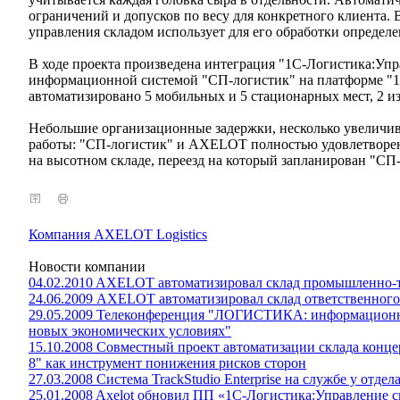
ограничений и допусков по весу для конкретного клиента. В
управления складом использует для его обработки определ
В ходе проекта произведена интеграция "1С-Логистика:Упр
информационной системой "СП-логистик" на платформе "
автоматизировано 5 мобильных и 5 стационарных мест, 2 из
Небольшие организационные задержки, несколько увеличивш
работы: "СП-логистик" и AXELOT полностью удовлетворен
на высотном складе, переезд на который запланирован "СП
Компания AXELOT Logistics
Новости компании
04.02.2010 AXELOT автоматизировал склад промышленно-
24.06.2009 AXELOT автоматизировал склад ответственного
29.05.2009 Телеконференция "ЛОГИСТИКА: информационны
новых экономических условиях"
15.10.2008 Совместный проект автоматизации склада конц
8" как инструмент понижения рисков сторон
27.03.2008 Система TrackStudio Enterprise на службе у от
25.01.2008 Axelot обновил ПП «1С-Логистика:Управление с