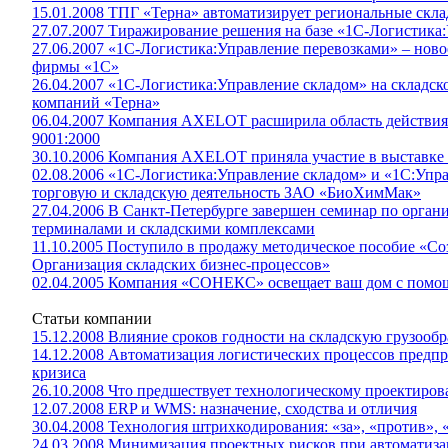
15.01.2008 ТПГ «Терна» автоматизирует региональные скла
27.07.2007 Тиражирование решения на базе «1С-Логистика
27.06.2007 «1С-Логистика:Управление перевозками» – но
фирмы «1С»
26.04.2007 «1С-Логистика:Управление складом» на складс
компаний «Терна»
06.04.2007 Компания AXELOT расширила область действия
9001:2000
30.10.2006 Компания AXELOT приняла участие в выставке "
02.08.2006 «1С-Логистика:Управление складом» и «1С:Упр
торговую и складскую деятельность ЗАО «БиоХимМак»
27.04.2006 В Санкт-Петербурге завершен семинар по орга
терминалами и складскими комплексами
11.10.2005 Поступило в продажу методическое пособие «Со
Организация складских бизнес-процессов»
02.04.2005 Компания «СОНЕКС» освещает ваш дом с помо
Статьи компании
15.12.2008 Влияние сроков годности на складскую грузоо
14.12.2008 Автоматизация логистических процессов предп
кризиса
26.10.2008 Что предшествует технологическому проектиро
12.07.2008 ERP и WMS: назначение, сходства и отличия
30.04.2008 Технология штрихкодирования: «за», «против», 
24.03.2008 Минимизация проектных рисков при автоматиза