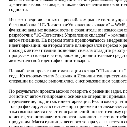
хранения весового товара, а также обеспечения высокой точ
годности.
Из всех представленных на российском рынке систем управ
была выбрана "1С-Логистика:Управление складом" – WMS,
функциональные возможности и сравнительно невысокая ст
разработчик "1С-Логистика:Управление складом" – комп
автоматизацию. На первом этапе предполагалось внедрение
идентификации; на втором этапе планировался переход к р
подход к автоматизации позволяет сначала отладить работу
процессами склада и затем, вложив дополнительные средст
автоматической идентификации товаров.
Первый этап проекта автоматизации склада "СП-логистик" 
года. Ко второму этапу Заказчик и Исполнитель приступили 
операции на складе выполнялись с использованием радиот
По результатам проекта можно говорить о решении задач, п
логистик" автоматизированы основные операции: приемка, 
перемещение, подпитка, инвентаризация. Реализован учет 
товара фиксируется в системе при приемке и отслеживается 
заказ выполняется с учетом ограничений по остаточному ср
клиента, что позволяет в точности выполнять жесткие тре
продуктам. Масса единицы весового товара указывается в с
учитывается каждая головка сыра в отдельности. Автоматич