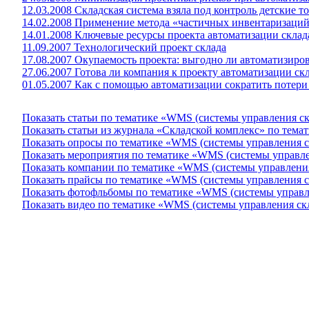
12.03.2008 Складская система взяла под контроль детские т
14.02.2008 Применение метода «частичных инвентаризаци
14.01.2008 Ключевые ресурсы проекта автоматизации скла
11.09.2007 Технологический проект склада
17.08.2007 Окупаемость проекта: выгодно ли автоматизиров
27.06.2007 Готова ли компания к проекту автоматизации ск
01.05.2007 Как с помощью автоматизации сократить потери 
Показать статьи по тематике «WMS (системы управления с
Показать статьи из журнала «Складской комплекс» по тем
Показать опросы по тематике «WMS (системы управления 
Показать мероприятия по тематике «WMS (системы управле
Показать компании по тематике «WMS (системы управлени
Показать прайсы по тематике «WMS (системы управления 
Показать фотофльбомы по тематике «WMS (системы управл
Показать видео по тематике «WMS (системы управления ск