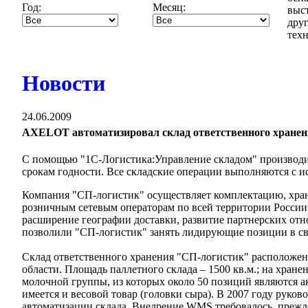
Год:
Месяц:
выст
дру
техн
Новости
24.06.2009
AXELOT автоматизировал склад ответственного хране
С помощью "1С-Логистика:Управление складом" производит
срокам годности. Все складские операции выполняются с и
Компания "СП-логистик" осуществляет комплектацию, хран
розничным сетевым операторам по всей территории России.
расширение географии доставки, развитие партнерских от
позволили "СП-логистик" занять лидирующие позиции в св
Склад ответственного хранения "СП-логистик" расположен
области. Площадь паллетного склада – 1500 кв.м.; на хран
молочной группы, из которых около 50 позиций являются а
имеется и весовой товар (головки сыра). В 2007 году руко
автоматизации склада. Внедрение WMS требовалось, прежде