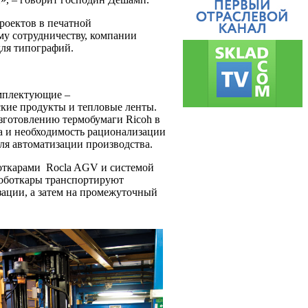
роектов в печатной
му сотрудничеству, компании
ля типографий.
омплектующие –
кие продукты и тепловые ленты.
готовлению термобумаги Ricoh в
а и необходимость рационализации
я автоматизации производства.
боткарами Rocla AGV и системой
роботкары транспортируют
зации, а затем на промежуточный