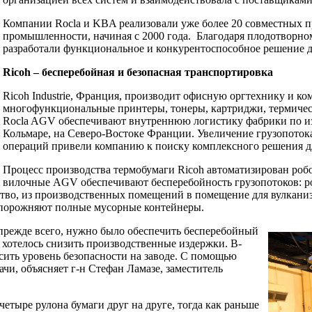
Компании Rocla и KBA реализовали уже более 20 совместных п
промышленности, начиная с 2000 года. Благодаря плодотворно
разработали функциональное и конкурентоспособное решение д
Ricoh – бесперебойная и безопасная транспортировка
Ricoh Industrie, Франция, производит офисную оргтехнику и к
многофункциональные принтеры, тонеры, картриджи, термичес
Rocla AGV обеспечивают внутреннюю логистику фабрики по из
Кольмаре, на Северо-Востоке Франции. Увеличение грузопоток
операций привели компанию к поиску комплексного решения дл
Процесс производства термобумаги Ricoh автоматизирован ро
 вилочные AGV обеспечивают бесперебойность грузопотоков: 
ство, из производственных помещений в помещение для вулкани
е опорожняют полные мусорные контейнеры.
 прежде всего, нужно было обеспечить бесперебойный
хотелось снизить производственные издержки. В-
сить уровень безопасности на заводе. С помощью
чи, объясняет г-н Стефан Ламазе, заместитель
етыре рулона бумаги друг на друге, тогда как раньше