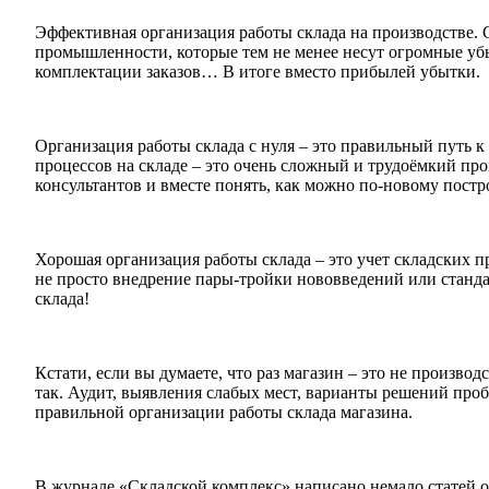
Эффективная организация работы склада на производстве. 
промышленности, которые тем не менее несут огромные убыт
комплектации заказов… В итоге вместо прибылей убытки.
Организация работы склада с нуля – это правильный путь к
процессов на складе – это очень сложный и трудоёмкий проц
консультантов и вместе понять, как можно по-новому пост
Хорошая организация работы склада – это учет складских пр
не просто внедрение пары-тройки нововведений или станда
склада!
Кстати, если вы думаете, что раз магазин – это не произво
так. Аудит, выявления слабых мест, варианты решений про
правильной организации работы склада магазина.
В журнале «Складской комплекс» написано немало статей от