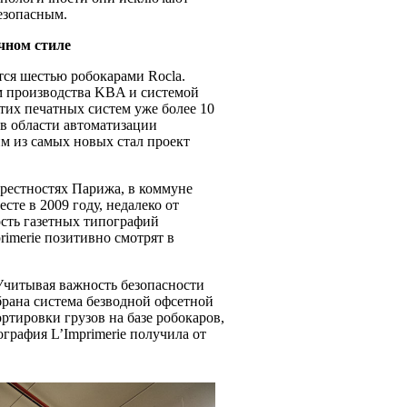
езопасным.
ичном стиле
тся шестью робокарами Rocla.
м производства KBA и системой
этих печатных систем уже более 10
в области автоматизации
м из самых новых стал проект
крестностях Парижа, в коммуне
сте в 2009 году, недалеко от
ость газетных типографий
imerie позитивно смотрят в
Учитывая важность безопасности
рана система безводной офсетной
ртировки грузов на базе робокаров,
графия L’Imprimerie получила от