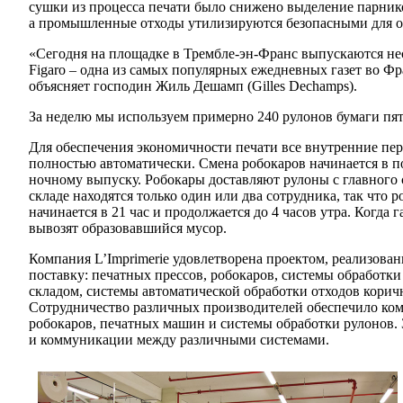
сушки из процесса печати было снижено выделение парнико
а промышленные отходы утилизируются безопасными для 
«Сегодня на площадке в Трембле-эн-Франс выпускаются нес
Figaro – одна из самых популярных ежедневных газет во Фр
объясняет господин Жиль Дешамп (Gilles Dechamps).
За неделю мы используем примерно 240 рулонов бумаги пят
Для обеспечения экономичности печати все внутренние пе
полностью автоматически. Смена робокаров начинается в по
ночному выпуску. Робокары доставляют рулоны с главного 
складе находятся только один или два сотрудника, так что 
начинается в 21 час и продолжается до 4 часов утра. Когда
вывозят образовавшийся мусор.
Компания L’Imprimerie удовлетворена проектом, реализов
поставку: печатных прессов, робокаров, системы обработ
складом, системы автоматической обработки отходов корич
Сотрудничество различных производителей обеспечило ком
робокаров, печатных машин и системы обработки рулонов. 
и коммуникации между различными системами.