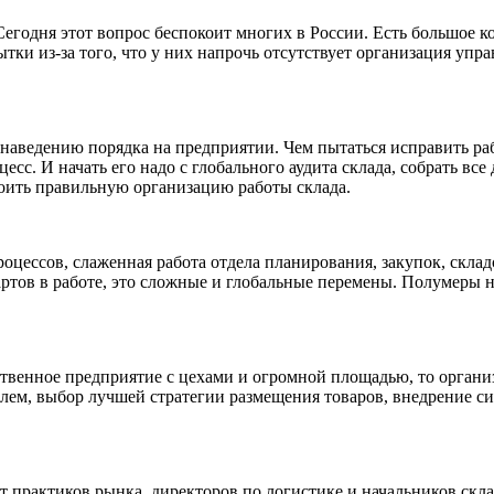
Сегодня этот вопрос беспокоит многих в России. Есть большое
ки из-за того, что у них напрочь отсутствует организация упр
 наведению порядка на предприятии. Чем пытаться исправить раб
есс. И начать его надо с глобального аудита склада, собрать в
роить правильную организацию работы склада.
оцессов, слаженная работа отдела планирования, закупок, складс
ртов в работе, это сложные и глобальные перемены. Полумеры н
дственное предприятие с цехами и огромной площадью, то организ
блем, выбор лучшей стратегии размещения товаров, внедрение с
 практиков рынка, директоров по логистике и начальников скла