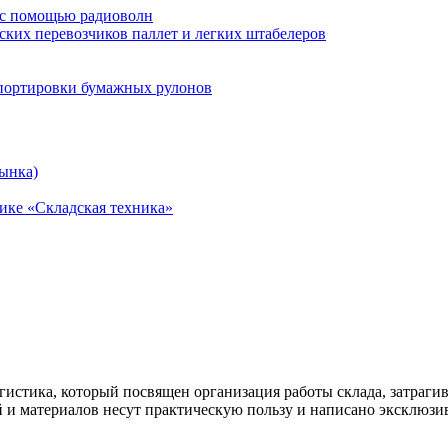
ы с помощью радиоволн
еских перевозчиков паллет и легких штабелеров
спортировки бумажных рулонов
рынка)
тике «Складская техника»
огистика, который посвящен организация работы склада, затрагив
й и материалов несут практическую пользу и написано эксклюзив