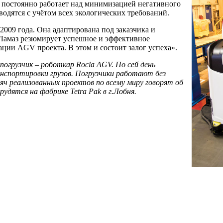
h постоянно работает над минимизацией негативного
одятся с учётом всех экологических требований.
2009 года. Она адаптирована под заказчика и
н Ламаз резюмирует успешное и эффективное
зации AGV проекта. В этом и состоит залог успеха».
огрузчик – роботкар Rocla AGV. По сей день
нспортировки грузов. Погрузчики работают без
сяч реализованных проектов по всему миру говорят об
удятся на фабрике Tetra Pak в г.Лобня.