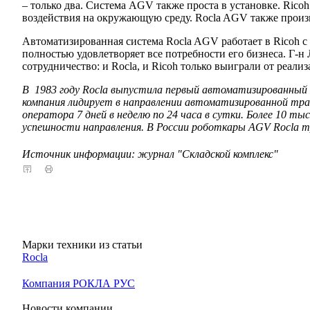
– только два. Система AGV также проста в установке. Rico
воздействия на окружающую среду. Rocla AGV также произв
Автоматизированная система Rocla AGV работает в Ricoh с 
полностью удовлетворяет все потребности его бизнеса. Г-
сотрудничество: и Rocla, и Ricoh только выиграли от реали
В 1983 году Rocla выпустила первый автоматизированный п
компания лидирует в направлении автоматизированной тра
оператора 7 дней в неделю по 24 часа в сутки. Более 10 ты
успешности направления. В России роботкары AGV Rocla тр
Источник информации: журнал "Складской комплекс"
Марки техники из статьи
Rocla
Компания РОКЛА РУС
Новости компании