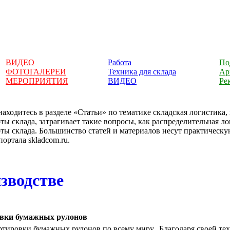
ВИДЕО
Работа
По
ФОТОГАЛЕРЕИ
Техника для склада
Ар
МЕРОПРИЯТИЯ
ВИДЕО
Ре
аходитесь в разделе «Статьи» по тематике складская логистика
ты склада, затрагивает такие вопросы, как распределительная л
ты склада. Большинство статей и материалов несут практическ
портала skladcom.ru.
зводстве
овки бумажных рулонов
ртировки бумажных рулонов по всему миру. Благодаря своей т