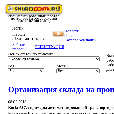
специализированный портал
по вопросам обустройства
и оснащения склада
Логин
Новости
Пароль
Статьи
Запомнить меня
Каталог компаний
Забыли
РЕГИСТРАЦИЯ
пароль?
Поиск статей по тематике:
Вы н
рабо
рабо
Год:
Месяц:
для 
Организация склада на прои
08.02.2018
Rocla AGV: примеры автоматизированной транспортир
Роботкары Rocla помогают решать сложную задачу транспо