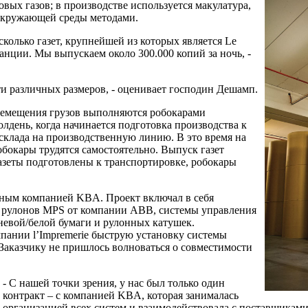
вых газов; в производстве используется макулатура,
окружающей среды методами.
колько газет, крупнейшей из которых является Le
анции. Мы выпускаем около 300.000 копий за ночь, -
и различных размеров, - оценивает господин Дешамп.
ремещения грузов выполняются робокарами
лдень, когда начинается подготовка производства к
склада на производственную линию. В это время на
робокары трудятся самостоятельно. Выпуск газет
 газеты подготовлены к транспортировке, робокары
анным компанией KBA. Проект включал в себя
ки рулонов MPS от компании ABB, системы управления
невой/белой бумаги и рулонных катушек.
пании l’Impremerie быструю установку системы
Заказчику не пришлось волноваться о совместимости
- С нашей точки зрения, у нас был только один
контракт – с компанией KBA, которая занималась
организацией всех систем и взаимодействовала с поставщиками