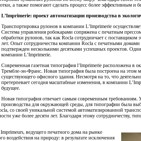
ботки, а также помогают сделать процесс более эффективным и б
L’Imprimerie: проект автоматизации производства в эколог
Транспортировка рулонов в компании L’Imprimerie осуществляе
Система управления робокарами сопряжена с печатным прессо
обработки рулонов, так как Rocla сотрудничает с поставщиком 
лет. Опыт сотрудничества компании Rocla с печатными домами 
подтвержден несколькими десятками успешных проектов. Одни
компании L’Imprimerie.
Современная газетная типография l’Imprimerie расположена в о
Трембле-эн-Франс. Новая типография была построена на этом ме
существующего офисного здания. Несмотря на то, что деятельн
претерпевает сегодня масштабные изменения, в компании L’Impr
будущее.
Новая типография отвечает самым современным требованиям. 
производства для окружающей среды, для типографии была выб
ocla, со своей уникальной системой автоматизированной транспо
и уже более десяти лет. Благодаря этому сотрудничеству, типо
 Imprimeurs, ведущего печатного дома на рынке
о воздействия на природу: в результате исключения