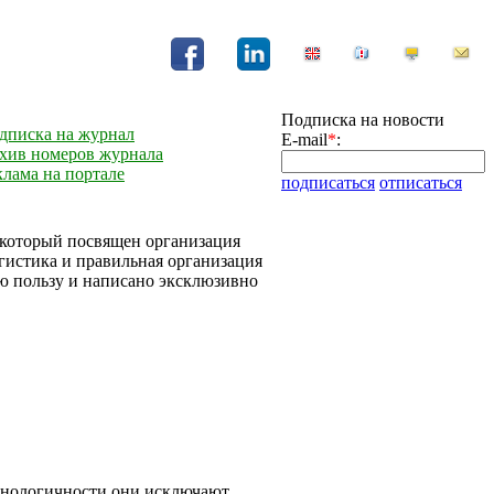
Подписка на новости
дписка на журнал
E-mail
*
:
хив номеров журнала
клама на портале
подписаться
отписаться
, который посвящен организация
огистика и правильная организация
ую пользу и написано эксклюзивно
ехнологичности они исключают