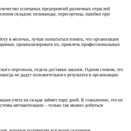
 количество успешных предприятий различных отраслей
авления складом: неликвиды, пересортица, ошибки при
оту в мелочах, лучше попытаться понять, что организация
се данные, проанализировать их, привлечь профессиональных
кого персонала, отдела доставки заказов. Одним словом, это
икогда не дадут положительного результата в организации
ация учета на складе займет пару дней. К сожалению, это не
истемы автоматизации – только так можно добиться
дов, которые подтвердят всё выше сказанное.