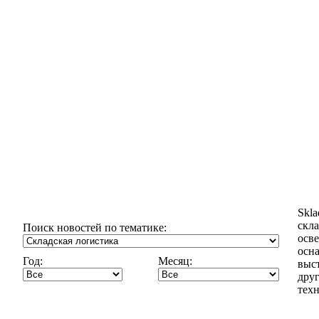
Skl
скла
Поиск новостей по тематике:
осв
осн
Год:
Месяц:
выст
дру
техн