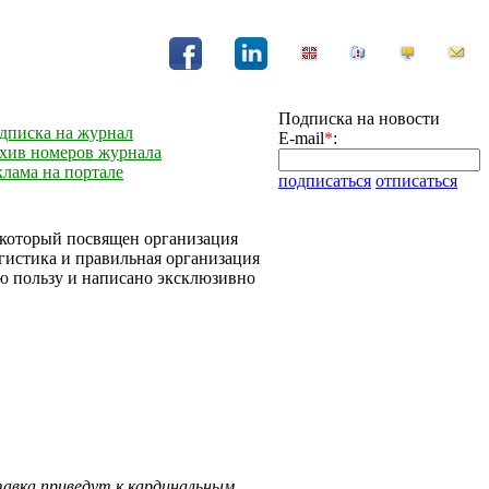
Подписка на новости
дписка на журнал
E-mail
*
:
хив номеров журнала
клама на портале
подписаться
отписаться
, который посвящен организация
огистика и правильная организация
ую пользу и написано эксклюзивно
тавка приведут к кардинальным