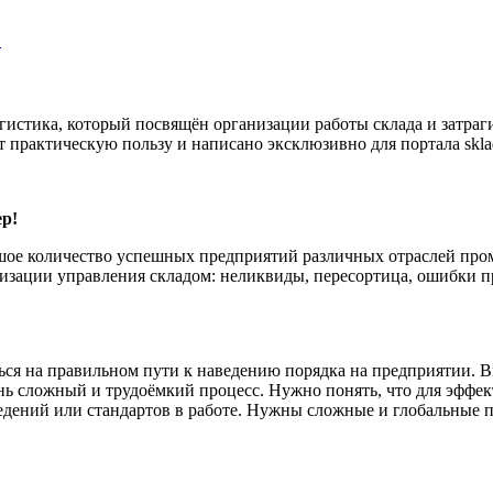
»
огистика, который посвящён организации работы склада и затраг
т практическую пользу и написано эксклюзивно для портала skla
ер!
льшое количество успешных предприятий различных отраслей пр
ганизации управления складом: неликвиды, пересортица, ошибки 
ься на правильном пути к наведению порядка на предприятии. В
ень сложный и трудоёмкий процесс. Нужно понять, что для эффе
едений или стандартов в работе. Нужны сложные и глобальные 