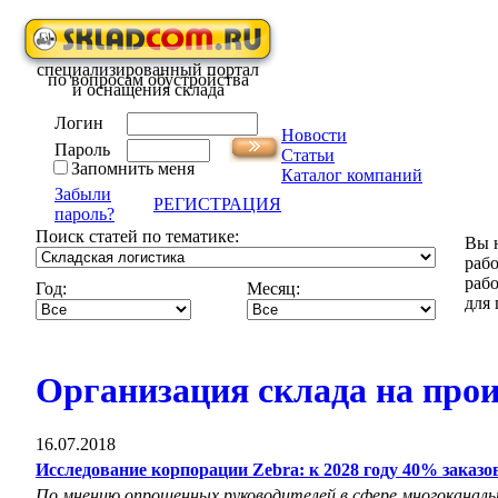
специализированный портал
по вопросам обустройства
и оснащения склада
Логин
Новости
Пароль
Статьи
Запомнить меня
Каталог компаний
Забыли
РЕГИСТРАЦИЯ
пароль?
Поиск статей по тематике:
Вы н
рабо
рабо
Год:
Месяц:
для 
Организация склада на прои
16.07.2018
Исследование корпорации Zebra: к 2028 году 40% заказов
По мнению опрошенных руководителей в сфере многоканаль