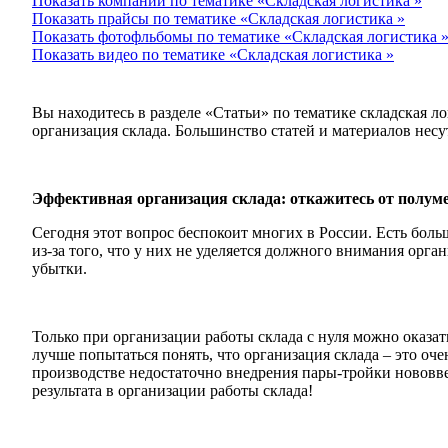
Показать компании по тематике «Складская логистика »
Показать прайсы по тематике «Складская логистика »
Показать фотофльбомы по тематике «Складская логистика 
Показать видео по тематике «Складская логистика »
Вы находитесь в разделе «Статьи» по тематике складская л
организация склада. Большинство статей и материалов несу
Эффективная организация склада: откажитесь от полум
Сегодня этот вопрос беспокоит многих в России. Есть бо
из-за того, что у них не уделяется должного внимания ор
убытки.
Только при организации работы склада с нуля можно оказат
лучше попытаться понять, что организация склада – это оч
производстве недостаточно внедрения пары-тройки нововв
результата в организации работы склада!