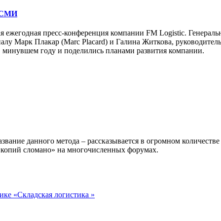
х СМИ
я ежегодная пресс-конференция компании FM Logistic. Генераль
налу Марк Плакар (Marc Placard) и Галина Житкова, руководитель
 в минувшем году и поделились планами развития компании.
азвание данного метода – рассказывается в огромном количестве
о «копий сломано» на многочисленных форумах.
ике «Складская логистика »