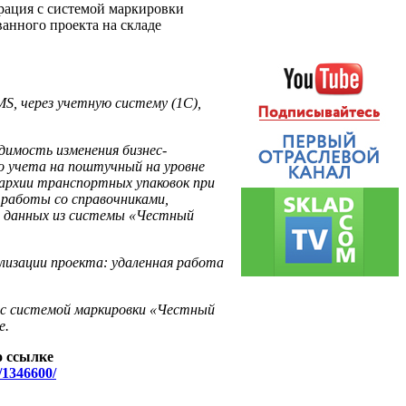
рация с системой маркировки
анного проекта на складе
S, через учетную систему (1С),
димость изменения бизнес-
о учета на поштучный на уровне
архии транспортных упаковок при
 работы со справочниками,
а данных из системы «Честный
ализации проекта: удаленная работа
 с системой маркировки «Честный
е.
о ссылке
t/1346600/