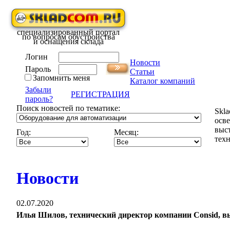
специализированный портал
по вопросам обустройства
и оснащения склада
Логин
Новости
Пароль
Статьи
Запомнить меня
Каталог компаний
Забыли
РЕГИСТРАЦИЯ
пароль?
Поиск новостей по тематике:
Skla
осв
выс
Год:
Месяц:
техн
Новости
02.07.2020
Илья Шилов, технический директор компании Consid, в