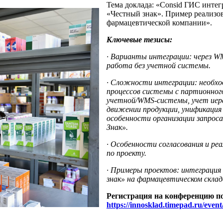
Тема доклада: «Consid ГИС интег
«Честный знак». Пример реализов
фармацевтической компании».
Ключевые тезисы:
· Варианты интеграции: через WM
работа без учетной системы.
· Сложности интеграции: необхо
процессов системы с партионног
учетной/WMS-системы, учет иер
движении продукции, унификация
особенности организации запрос
Знак».
· Особенности согласования и ре
по проекту.
· Примеры проектов: интеграция
знак» на фармацевтическом склад
Регистрация на конференцию п
https://innosklad.timepad.ru/even