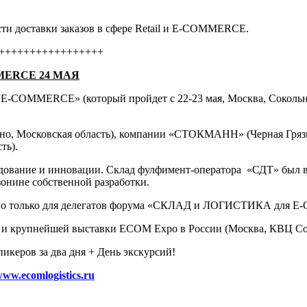
сти доставки заказов в сфере Retail и E-COMMERCE.
+++++++++++++++++
ERCE 24 МАЯ
E-COMMERCE» (который пройдет с 22-23 мая, Москва, Соколь
но, Московская область), компании «СТОКМАНН» (Черная Грязь,
ть).
удование и инновации. Склад фулфимент-оператора «СДТ» был в
езонине собственной разработки.
тупно только для делегатов форума «СКЛАД и ЛОГИСТИКА для
 и крупнейшей выставки ECOM Expo в России (Москва, КВЦ Со
пикеров за два дня + День экскурсий!
www.ecomlogistics.ru