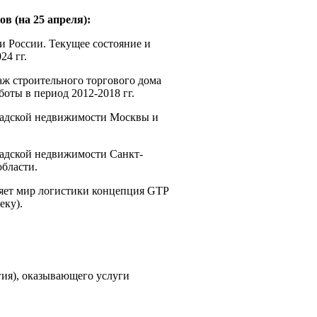
в (на 25 апреля):
 России. Текущее состояние и
24 гг.
ж строительного торгового дома
ты в период 2012-2018 гг.
дской недвижимости Москвы и
дской недвижимости Санкт-
области.
яет мир логистики концепция GTP
еку).
гия), оказывающего услуги