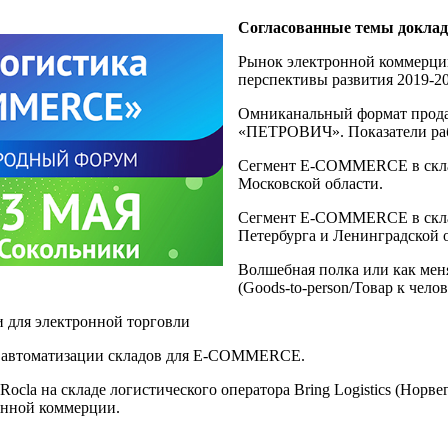
Согласованные темы докладо
Рынок электронной коммерции
перспективы развития 2019-20
Омниканальный формат прода
«ПЕТРОВИЧ». Показатели рабо
Сегмент E-COMMERCE в скла
Московской области.
Сегмент E-COMMERCE в скла
Петербурга и Ленинградской 
Волшебная полка или как мен
(Goods-to-person/Товар к челов
и для электронной торговли
в автоматизации складов для E-COMMERCE.
cla на складе логистического оператора Bring Logistics (Норве
онной коммерции.