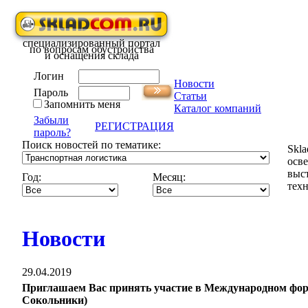
специализированный портал
по вопросам обустройства
и оснащения склада
Логин
Новости
Пароль
Статьи
Запомнить меня
Каталог компаний
Забыли
РЕГИСТРАЦИЯ
пароль?
Поиск новостей по тематике:
Skla
осв
выс
Год:
Месяц:
техн
Новости
29.04.2019
Приглашаем Вас принять участие в Международном ф
Сокольники)