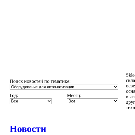
Skl
скла
Поиск новостей по тематике:
осв
осн
Год:
Месяц:
выст
дру
техн
Новости