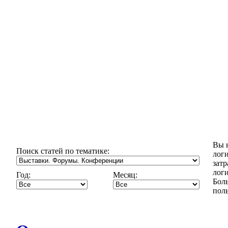
Вы н
Поиск статей по тематике:
логи
затр
логи
Год:
Месяц:
Бол
поль