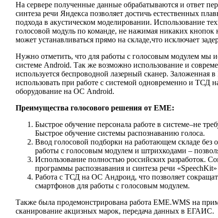
На сервере полученные данные обрабатываются и ответ пере
синтеза речи Яндекса позволяет достичь естественных пла
подхода в акустическом моделировании. Использование тех
голосовой модуль по команде, не нажимая никаких кнопок н
может устанавливаться прямо на складе,что исключает заде
Нужно отметить, что для работы с голосовым модулем мы 
системе Android. Так же возможно использование и соврем
используется беспроводной лазерный сканер. Заложенная
использовать при работе с системой одновременно и ТСД н
оборудование на ОС Android.
Преимущества голосового решения от ЕМЕ:
Быстрое обучение персонала работе в системе–не тре
Быстрое обучение системы распознаванию голоса.
Ввод голосовой подборки на работающем складе без 
работы с голосовым модулем и штрихкодами – позвол
Использование полностью российских разработок. Со
программы распознавания и синтеза речи «SpeechKit»
Работа с ТСД на ОС Андроид, что позволяет сокраща
смартфонов для работы с голосовым модулем.
Также была продемонстрирована работа EME.WMS на приме
сканирование акцизных марок, передача данных в ЕГАИС.