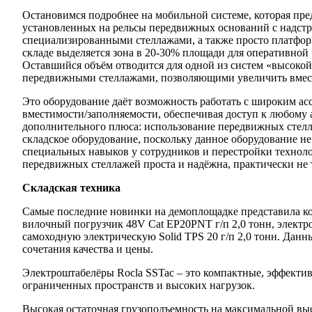
Остановимся подробнее на мобильной системе, которая пре
установленных на рельсы передвижных оснований с надст
специализированными стеллажами, а также просто платфор
складе выделяется зона в 20-30% площади для оперативной
Оставшийся объём отводится для одной из систем «высокой
передвижными стеллажами, позволяющими увеличить вместим
Это оборудование даёт возможность работать с широким ас
вместимости/заполняемости, обеспечивая доступ к любому 
дополнительного плюса: использование передвижных стел
складское оборудование, поскольку данное оборудование н
специальных навыков у сотрудников и перестройки технол
передвижных стеллажей проста и надёжна, практически не 
Складская техника
Самые последние новинки на демоплощадке представила ко
вилочный погрузчик 48V Cat EP20PNT г/п 2,0 тонн, электро
самоходную электрическую Solid TPS 20 г/п 2,0 тонн. Дан
сочетания качества и цены.
Электроштабелёры Rocla SSTac – это компактные, эффект
ограниченных пространств и высоких нагрузок.
Высокая остаточная грузоподъемность на максимальной выс