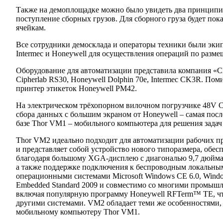
Также на демоплощадке можно было увидеть два принципиа
поступление сборных грузов. Для сборного груза будет пок
ячейкам.
Все сотрудники демосклада и операторы техники были эк
Intermec и Honeywell для осуществления операций по разме
Оборудование для автоматизации представила компания 
Cipherlab RS30, Honeywell Dolphin 70e, Intermec CK3R. По
принтер этикеток Honeywell РМ42.
На электрическом трёхопорном вилочном погрузчике 48V
сбора данных с большим экраном от Honeywell – самая пос
базе Thor VM1 – мобильного компьютера для решения задач
Thor VM2 идеально подходит для автоматизации рабочих пр
и представляет собой устройство нового типоразмера, об
благодаря большому XGA-дисплею с диагональю 9,7 дюйм
а также поддержке подключения к беспроводным локальным
операционными системами Microsoft Windows CE 6.0, Windo
Embedded Standard 2009 и совместимо со многими промышл
включая популярную программу Honeywell RFTerm™ TE, чт
другими системами. VM2 обладает теми же особенностями,
мобильному компьютеру Thor VM1.