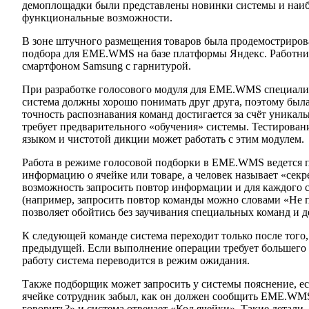
демоплощадки были представлены новинки системы и наиб
функциональные возможности.
В зоне штучного размещения товаров была продемостриров
подбора для EME.WMS на базе платформы Яндекс. Работник 
смартфоном Samsung с гарнитурой.
При разработке голосового модуля для EME.WMS специалис
система должны хорошо понимать друг друга, поэтому была
точность распознавания команд достигается за счёт уника
требует предварительного «обучения» системы. Тестирован
языком и чистотой дикции может работать с этим модулем.
Работа в режиме голосовой подборки в EME.WMS ведется 
информацию о ячейке или товаре, а человек называет «секре
возможность запросить повтор информации и для каждого 
(например, запросить повтор команды можно словами «Не 
позволяет обойтись без заучивания специальных команд и д
К следующей команде система переходит только после того
предыдущей. Если выполнение операции требует большего 
работу система переводится в режим ожидания.
Также подборщик может запросить у системы пояснение, есл
ячейке сотрудник забыл, как он должен сообщить EME.WM
говорить?» и система отвечает «Код ячейки». Такие детали,