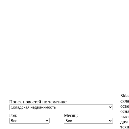
Skl
скла
Поиск новостей по тематике:
осв
осн
Год:
Месяц:
выст
дру
техн