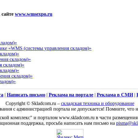
 сайте
www.wmsexpo.ru
кладом)»
атике «WMS (системы управления складом)»
складом)»
ния складом)»
я складом)»
складом)»
ения складом)»
ладом)»
та
|
Написать письмо
|
Реклама на портале
|
Реклама в СМИ
|
Copyright © Skladcom.ru –
складская техника и оборудование
ания с администрацией портала не допускается! Помните, что н
дской комплекс" и порталом www.skladcom.ru в части размеще
ционная поддержка, просьба написать нам письмо на
pisma
@skl