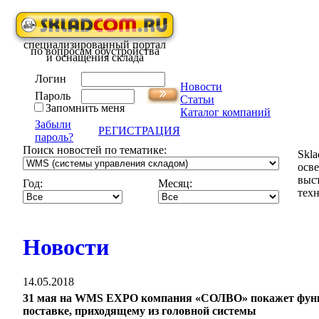
специализированный портал
по вопросам обустройства
и оснащения склада
Логин
Новости
Пароль
Статьи
Запомнить меня
Каталог компаний
Забыли
РЕГИСТРАЦИЯ
пароль?
Поиск новостей по тематике:
Skla
осв
выс
Год:
Месяц:
техн
Новости
14.05.2018
31 мая на WMS EXPO компания «СОЛВО» покажет функци
поставке, приходящему из головной системы