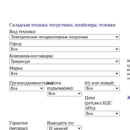
Складская техника: погрузчики, штабелеры, тележки
Вид техники:
Город:
Компания-поставщик:
В
к
Марка:
к
м
о
Грузоподъемность(кг):
высота
б/у или новый:
подъема(мм):
Цена
Э
(руб,вкл.НДС
18%):
Гарантия
Выводить по:
(месяцы):