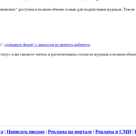
 комплекс" доступна в полном объеме только для подписчиков журнала. Тем н
с",
отправьте форму с запросом из личного кабинета
.
татус и вы сможете читать и распечатывать статьи из журнала в полном объем
та
|
Написать письмо
|
Реклама на портале
|
Реклама в СМИ
|