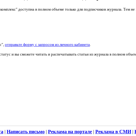
 комплекс" доступна в полном объеме только для подписчиков журнала. Тем н
с",
отправьте форму с запросом из личного кабинета
.
татус и вы сможете читать и распечатывать статьи из журнала в полном объем
та
|
Написать письмо
|
Реклама на портале
|
Реклама в СМИ
|